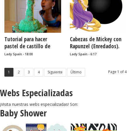
Tutorial para hacer
Cabezas de Mickey con
pastel de castillo de
Rapunzel (Enredados).
Rapunzel.
Lady Spain - 18:00
Lady Spain - 6:17
Page 1 of 4
1
2
3
4
Siguiente
Último
Webs Especializadas
¡Visita nuestras webs especializadas! Son:
Baby Shower