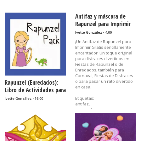
Antifaz y máscara de
Rapunzel para Imprimir
Gratis.
Ivette González - 4:00
¡Un Antifaz de Rapunzel para
Imprimir Gratis sencillamente
encantador! Un toque original
para disfraces divertidos en
Fiestas de Rapunzel o de
Enredados, también para
Carnaval, Fiestas de Disfraces
Rapunzel (Enredados):
o para pasar un rato divertido
en casa.
Libro de Actividades para
Imprimir Gratis.
Etiquetas:
Ivette González - 16:00
antifaz,
carnaval,
cumpleaños,
disfraz,
enredados,
imprimibles,
máscaras,