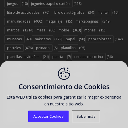
(10)
(158)
juegos
juguetes papel o cartón
(70)
(34)
(10)
libro de actividades
libro de autógrafos
mantel
(400)
(15)
(349)
manualidades
maquillaje
marcapaginas
(1314)
(66)
(363)
(15)
marcos
mesa
molde
moñas
(40)
(179)
(90)
(142)
muñecas
máscaras
papel
para colorear
(476)
(6)
(95)
pasteles
peinado
plantillas
(21)
(7)
(36)
plantillas navideñas
puerta
recetas de cocina
(1493)
(597)
(983)
recuerditos
regalitos
rótulos
(37)
(743)
(6)
sandwichs
scrapbook
servilletas
(379)
(12)
(1458)
servilleteros
sillas
sorpresas
Consentimiento de Cookies
(1578)
(67)
(263)
(2353)
souvenirs
stand
stickers
tarjetas
Esta WEB utiliza cookies para garantizar la mejor experiencia
(303)
(442)
(1358)
tarta
tartas originales
toppers
en nuestro sitio web.
(529)
(186)
(12)
tutorial
tutorial reposteria y postres
vasos
¡Acceptar Cookies!
Saber más
(13)
(7)
(707)
(35)
velas
viseras
wrappers
zapatos