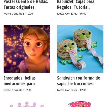
Pastel Cuento de Hadas.
Rapunzel: Cajas para
Tartas originales.
Regalos. Tutorial.
Ivette González - 12:00
Ivette González - 16:00
Enredados: bellas
Sandwich con forma de
invitaciones para
sapo. Instrucciones.
imprimir gratis.
Ivette González - 2:00
Ivette González - 12:00