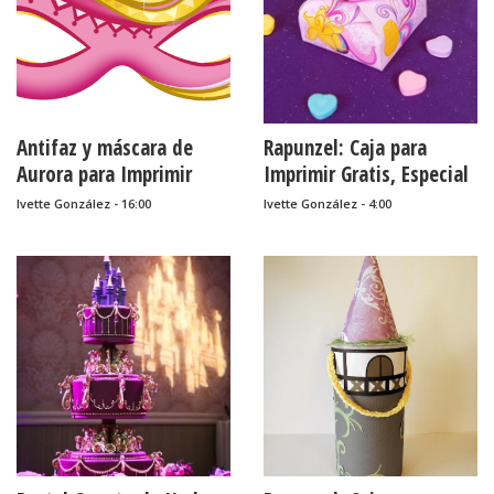
princesas,
Rapunzel
......
Antifaz y máscara de
Rapunzel: Caja para
Aurora para Imprimir
Imprimir Gratis, Especial
Gratis.
San Valentín.
Ivette González - 16:00
Ivette González - 4:00