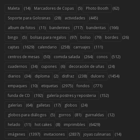
(14)
(5)
(62)
Maleta
Marcadores de Copas
Photo Booth
(28)
(445)
Soporte para Golosinas
actividades
(11)
(717)
(166)
album de fotos
banderines
banderitas
(5)
(97)
(79)
(26)
bingo
bolsas para regalos
bolso
bordes
(1629)
(258)
(111)
cajitas
calendario
carruajes
(50)
(264)
(512)
centros de mesas
comida salada
conos
(34)
(6)
(24)
cuadernos
cupones
decoración de uñas
(34)
(2)
(238)
(1454)
diarios
diploma
disfraz
dulcero
(10)
(2975)
(771)
empaques
etiquetas
fondos
(192)
(152)
funda de CD
galería postres y reposteria
(64)
(17)
(24)
galerías
galletas
globos
(5)
(81)
(12)
globos para diálogos
gorros
guirnaldas
(11)
(8)
(6429)
helado
hot cakes
imprimibles
(1397)
(2837)
(14)
imágenes
invitaciones
joyas culinarias