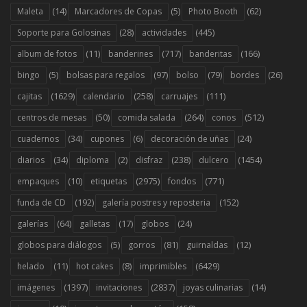
(14)
(5)
(62)
Maleta
Marcadores de Copas
Photo Booth
(28)
(445)
Soporte para Golosinas
actividades
(11)
(717)
(166)
album de fotos
banderines
banderitas
(5)
(97)
(79)
(26)
bingo
bolsas para regalos
bolso
bordes
(1629)
(258)
(111)
cajitas
calendario
carruajes
(50)
(264)
(512)
centros de mesas
comida salada
conos
(34)
(6)
(24)
cuadernos
cupones
decoración de uñas
(34)
(2)
(238)
(1454)
diarios
diploma
disfraz
dulcero
(10)
(2975)
(771)
empaques
etiquetas
fondos
(192)
(152)
funda de CD
galería postres y reposteria
(64)
(17)
(24)
galerías
galletas
globos
(5)
(81)
(12)
globos para diálogos
gorros
guirnaldas
(11)
(8)
(6429)
helado
hot cakes
imprimibles
(1397)
(2837)
(14)
imágenes
invitaciones
joyas culinarias