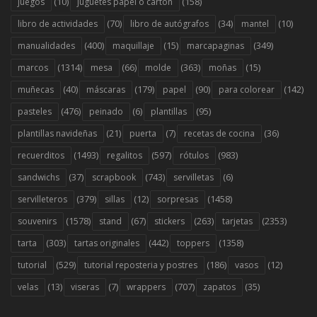
(10)
(158)
juegos
juguetes papel o cartón
(70)
(34)
(10)
libro de actividades
libro de autógrafos
mantel
(400)
(15)
(349)
manualidades
maquillaje
marcapaginas
(1314)
(66)
(363)
(15)
marcos
mesa
molde
moñas
(40)
(179)
(90)
(142)
muñecas
máscaras
papel
para colorear
(476)
(6)
(95)
pasteles
peinado
plantillas
(21)
(7)
(36)
plantillas navideñas
puerta
recetas de cocina
(1493)
(597)
(983)
recuerditos
regalitos
rótulos
(37)
(743)
(6)
sandwichs
scrapbook
servilletas
(379)
(12)
(1458)
servilleteros
sillas
sorpresas
(1578)
(67)
(263)
(2353)
souvenirs
stand
stickers
tarjetas
(303)
(442)
(1358)
tarta
tartas originales
toppers
(529)
(186)
(12)
tutorial
tutorial reposteria y postres
vasos
(13)
(7)
(707)
(35)
velas
viseras
wrappers
zapatos