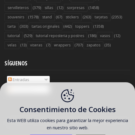
(379)
(12)
(1458)
servilleteros
sillas
sorpresas
(1578)
(67)
(263)
(2353)
souvenirs
stand
stickers
tarjetas
(303)
(442)
(1358)
tarta
tartas originales
toppers
(529)
(186)
(12)
tutorial
tutorial reposteria y postres
vasos
(13)
(7)
(707)
(35)
velas
viseras
wrappers
zapatos
SÍGUENOS
Entradas
Comentarios
Consentimiento de Cookies
Esta WEB utiliza cookies para garantizar la mejor experiencia
COPYRIGHT ©
2026 Ideas y material gratis para fiestas y celebraciones
en nuestro sitio web.
Oh My Fiesta!