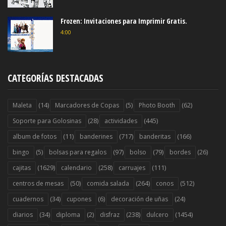
Frozen: Invitaciones para Imprimir Gratis.
4:00
CATEGORÍAS DESTACADAS
(14)
(5)
(62)
Maleta
Marcadores de Copas
Photo Booth
(28)
(445)
Soporte para Golosinas
actividades
(11)
(717)
(166)
album de fotos
banderines
banderitas
(5)
(97)
(79)
(26)
bingo
bolsas para regalos
bolso
bordes
(1629)
(258)
(111)
cajitas
calendario
carruajes
(50)
(264)
(512)
centros de mesas
comida salada
conos
(34)
(6)
(24)
cuadernos
cupones
decoración de uñas
(34)
(2)
(238)
(1454)
diarios
diploma
disfraz
dulcero