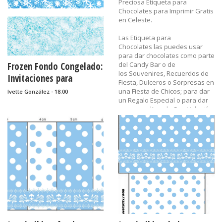
Preciosa Etiqueta para
Chocolates para Imprimir Gratis
en Celeste.
Las Etiqueta para
Chocolates las puedes usar
para dar chocolates como parte
Frozen Fondo Congelado:
del Candy Bar o de
los Souvenires, Recuerdos de
Invitaciones para
Fiesta, Dulceros o Sorpresas en
Imprimir Gratis.
una Fiesta de Chicos; para dar
Ivette González - 18:00
un Regalo Especial o para dar
como regalitos de San Valentín
= Día de los Enamorados = Día
del Cariño = Día de la Amistad.
Etiquetas:
55di,
celeste,
chocolate,
cumpleaños,
DI50,
etiquetas,
imprimibles,
San Valentín