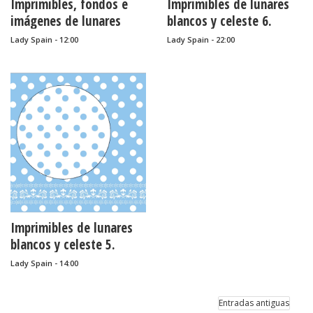
Imprimibles, fondos e
Imprimibles de lunares
......
imágenes de lunares
blancos y celeste 6.
blancos y celeste 7.
Lady Spain - 12:00
Lady Spain - 22:00
Imprimibles de lunares
blancos y celeste 5.
Lady Spain - 14:00
Entradas antiguas