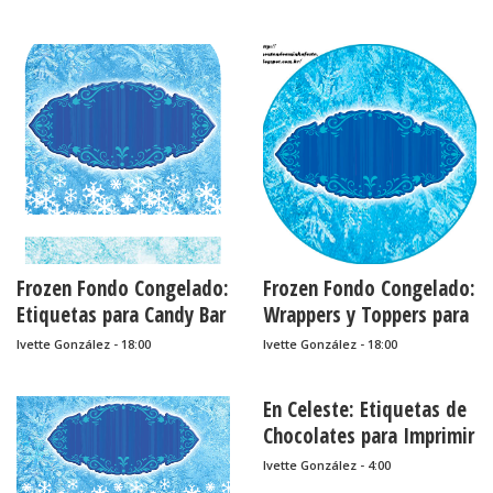
Frozen Fondo Congelado:
Frozen Fondo Congelado:
Etiquetas para Candy Bar
Wrappers y Toppers para
para Imprimir Gratis.
Cupcakes para Imprimir
Ivette González - 18:00
Ivette González - 18:00
Gratis.
En Celeste: Etiquetas de
Chocolates para Imprimir
Gratis.
Ivette González - 4:00