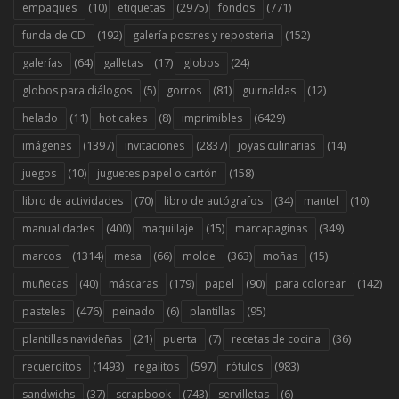
(10)
(2975)
(771)
empaques
etiquetas
fondos
(192)
(152)
funda de CD
galería postres y reposteria
(64)
(17)
(24)
galerías
galletas
globos
(5)
(81)
(12)
globos para diálogos
gorros
guirnaldas
(11)
(8)
(6429)
helado
hot cakes
imprimibles
(1397)
(2837)
(14)
imágenes
invitaciones
joyas culinarias
(10)
(158)
juegos
juguetes papel o cartón
(70)
(34)
(10)
libro de actividades
libro de autógrafos
mantel
(400)
(15)
(349)
manualidades
maquillaje
marcapaginas
(1314)
(66)
(363)
(15)
marcos
mesa
molde
moñas
(40)
(179)
(90)
(142)
muñecas
máscaras
papel
para colorear
(476)
(6)
(95)
pasteles
peinado
plantillas
(21)
(7)
(36)
plantillas navideñas
puerta
recetas de cocina
(1493)
(597)
(983)
recuerditos
regalitos
rótulos
(37)
(743)
(6)
sandwichs
scrapbook
servilletas