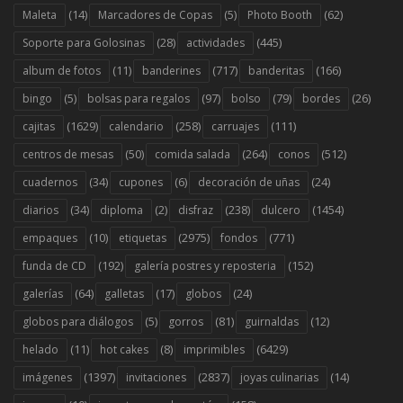
(14)
(5)
(62)
Maleta
Marcadores de Copas
Photo Booth
(28)
(445)
Soporte para Golosinas
actividades
(11)
(717)
(166)
album de fotos
banderines
banderitas
(5)
(97)
(79)
(26)
bingo
bolsas para regalos
bolso
bordes
(1629)
(258)
(111)
cajitas
calendario
carruajes
(50)
(264)
(512)
centros de mesas
comida salada
conos
(34)
(6)
(24)
cuadernos
cupones
decoración de uñas
(34)
(2)
(238)
(1454)
diarios
diploma
disfraz
dulcero
(10)
(2975)
(771)
empaques
etiquetas
fondos
(192)
(152)
funda de CD
galería postres y reposteria
(64)
(17)
(24)
galerías
galletas
globos
(5)
(81)
(12)
globos para diálogos
gorros
guirnaldas
(11)
(8)
(6429)
helado
hot cakes
imprimibles
(1397)
(2837)
(14)
imágenes
invitaciones
joyas culinarias