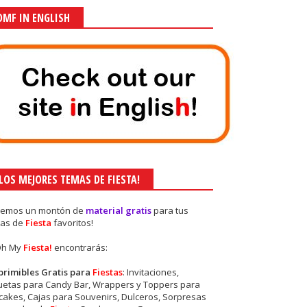
OMF IN ENGLISH
¡LOS MEJORES TEMAS DE FIESTA!
nemos un montón de
material gratis
para tus
as de
Fiesta
favoritos!
Oh My
Fiesta!
encontrarás:
primibles Gratis para
Fiestas
: Invitaciones,
quetas para Candy Bar, Wrappers y Toppers para
akes, Cajas para Souvenirs, Dulceros, Sorpresas