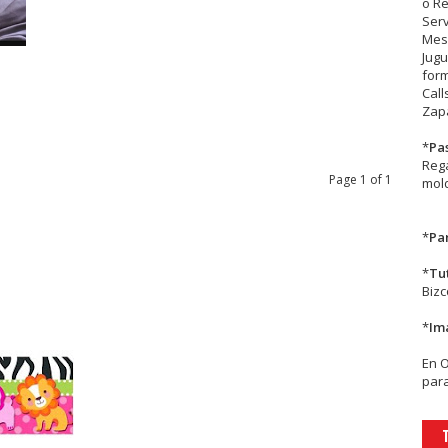
o R
Serv
Mesa
Jugu
form
Call
Zapa
*
Pa
Rega
Page 1 of 1
mold
*
Par
*
Tu
Biz
*
Im
En
para