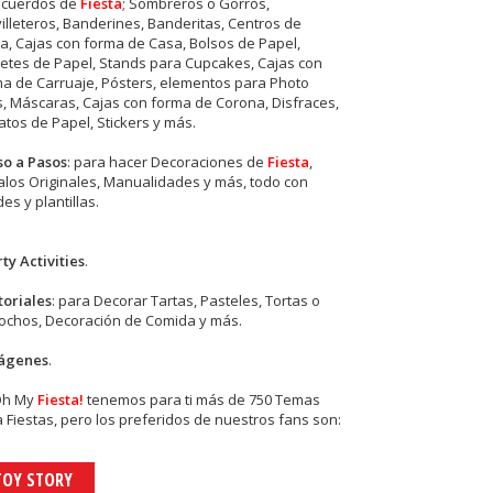
ecuerdos de
Fiesta
; Sombreros o Gorros,
illeteros, Banderines, Banderitas, Centros de
, Cajas con forma de Casa, Bolsos de Papel,
etes de Papel, Stands para Cupcakes, Cajas con
a de Carruaje, Pósters, elementos para Photo
s, Máscaras, Cajas con forma de Corona, Disfraces,
tos de Papel, Stickers y más.
so a Pasos
: para hacer Decoraciones de
Fiesta
,
los Originales, Manualidades y más, todo con
es y plantillas.
ty Activities
.
toriales
: para Decorar Tartas, Pasteles, Tortas o
cochos, Decoración de Comida y más.
ágenes
.
Oh My
Fiesta!
tenemos para ti más de 750 Temas
 Fiestas, pero los preferidos de nuestros fans son:
TOY STORY