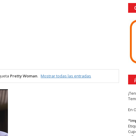
iqueta
Pretty Woman
.
Mostrar todas las entradas
¡Te
Tem
En 
*
Im
Eti
Cupc