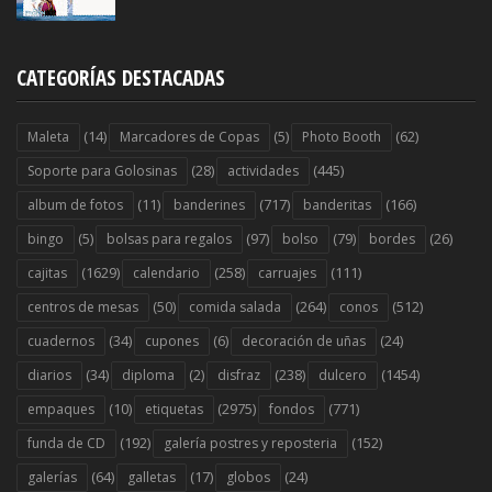
CATEGORÍAS DESTACADAS
(14)
(5)
(62)
Maleta
Marcadores de Copas
Photo Booth
(28)
(445)
Soporte para Golosinas
actividades
(11)
(717)
(166)
album de fotos
banderines
banderitas
(5)
(97)
(79)
(26)
bingo
bolsas para regalos
bolso
bordes
(1629)
(258)
(111)
cajitas
calendario
carruajes
(50)
(264)
(512)
centros de mesas
comida salada
conos
(34)
(6)
(24)
cuadernos
cupones
decoración de uñas
(34)
(2)
(238)
(1454)
diarios
diploma
disfraz
dulcero
(10)
(2975)
(771)
empaques
etiquetas
fondos
(192)
(152)
funda de CD
galería postres y reposteria
(64)
(17)
(24)
galerías
galletas
globos