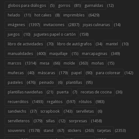
(5)
(81)
(12)
globos para diálogos
gorros
guirnaldas
(11)
(8)
(6429)
helado
hot cakes
imprimibles
(1397)
(2837)
(14)
imágenes
invitaciones
joyas culinarias
(10)
(158)
juegos
juguetes papel o cartón
(70)
(34)
(10)
libro de actividades
libro de autógrafos
mantel
(400)
(15)
(349)
manualidades
maquillaje
marcapaginas
(1314)
(66)
(363)
(15)
marcos
mesa
molde
moñas
(40)
(179)
(90)
(142)
muñecas
máscaras
papel
para colorear
(476)
(6)
(95)
pasteles
peinado
plantillas
(21)
(7)
(36)
plantillas navideñas
puerta
recetas de cocina
(1493)
(597)
(983)
recuerditos
regalitos
rótulos
(37)
(743)
(6)
sandwichs
scrapbook
servilletas
(379)
(12)
(1458)
servilleteros
sillas
sorpresas
(1578)
(67)
(263)
(2353)
souvenirs
stand
stickers
tarjetas