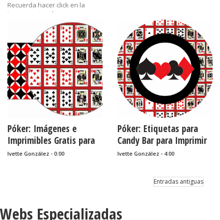
Recuerda hacer click en la
imagen antes de
guardarla para que se guarde
con su mejor calidad.
Etiquetas:
Casino,
cumpleaños,
DI50,
imprimibles,
Póker,
wrappers
......
Póker: Imágenes e
Póker: Etiquetas para
Imprimibles Gratis para
Candy Bar para Imprimir
Fiestas..
Gratis.
Ivette González - 0:00
Ivette González - 4:00
Entradas antiguas
Webs Especializadas