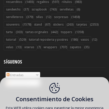
(1493)
(597)
(983)
recuerditos
regalitos
rótulos
(37)
(743)
(6)
sandwichs
scrapbook
servilletas
(379)
(12)
(1458)
servilleteros
sillas
sorpresas
(1578)
(67)
(263)
(2353)
souvenirs
stand
stickers
tarjetas
(303)
(442)
(1358)
tarta
tartas originales
toppers
(529)
(186)
(12)
tutorial
tutorial reposteria y postres
vasos
(13)
(7)
(707)
(35)
velas
viseras
wrappers
zapatos
SÍGUENOS
Entradas
Comentarios
Consentimiento de Cookies
Esta WEB utiliza cookies para garantizar la mejor experiencia