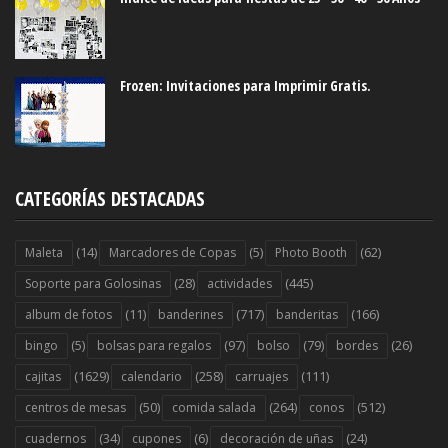
Frozen: Invitaciones para Imprimir Gratis.
CATEGORÍAS DESTACADAS
(14)
(5)
(62)
Maleta
Marcadores de Copas
Photo Booth
(28)
(445)
Soporte para Golosinas
actividades
(11)
(717)
(166)
album de fotos
banderines
banderitas
(5)
(97)
(79)
(26)
bingo
bolsas para regalos
bolso
bordes
(1629)
(258)
(111)
cajitas
calendario
carruajes
(50)
(264)
(512)
centros de mesas
comida salada
conos
(34)
(6)
(24)
cuadernos
cupones
decoración de uñas