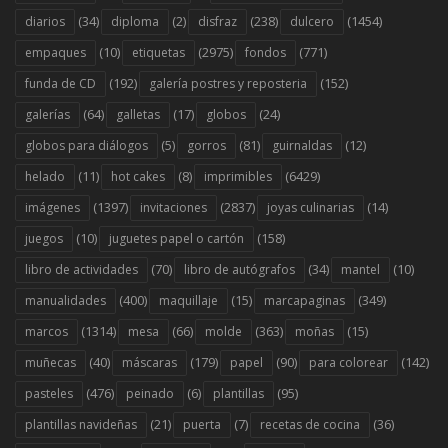
(34)
(2)
(238)
(1454)
diarios
diploma
disfraz
dulcero
(10)
(2975)
(771)
empaques
etiquetas
fondos
(192)
(152)
funda de CD
galería postres y reposteria
(64)
(17)
(24)
galerías
galletas
globos
(5)
(81)
(12)
globos para diálogos
gorros
guirnaldas
(11)
(8)
(6429)
helado
hot cakes
imprimibles
(1397)
(2837)
(14)
imágenes
invitaciones
joyas culinarias
(10)
(158)
juegos
juguetes papel o cartón
(70)
(34)
(10)
libro de actividades
libro de autógrafos
mantel
(400)
(15)
(349)
manualidades
maquillaje
marcapaginas
(1314)
(66)
(363)
(15)
marcos
mesa
molde
moñas
(40)
(179)
(90)
(142)
muñecas
máscaras
papel
para colorear
(476)
(6)
(95)
pasteles
peinado
plantillas
(21)
(7)
(36)
plantillas navideñas
puerta
recetas de cocina