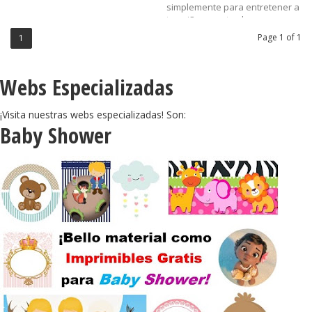
simplemente para entretener a
tus niños una tarde
con disfraces divertidos!
Page 1 of 1
1
Etiquetas:
actividades,
Webs Especializadas
carnaval,
Cine,
disfraz,
¡Visita nuestras webs especializadas! Son:
dulcero,
Baby Shower
Famosos,
Halloween,
imprimibles,
Marilyn,
máscaras,
recuerditos,
sorpresas,
souvenirs
......