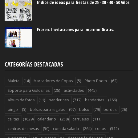
Indice de ideas para fiestas de 25 - 30 - 40 - 50 Años
Frozen: Invitaciones para Imprimir Gratis.
CATEGORÍAS DESTACADAS
(14)
(5)
(62)
Maleta
Marcadores de Copas
Photo Booth
(28)
(445)
Soporte para Golosinas
actividades
(11)
(717)
(166)
album de fotos
banderines
banderitas
(5)
(97)
(79)
(26)
bingo
bolsas para regalos
bolso
bordes
(1629)
(258)
(111)
cajitas
calendario
carruajes
(50)
(264)
(512)
centros de mesas
comida salada
conos