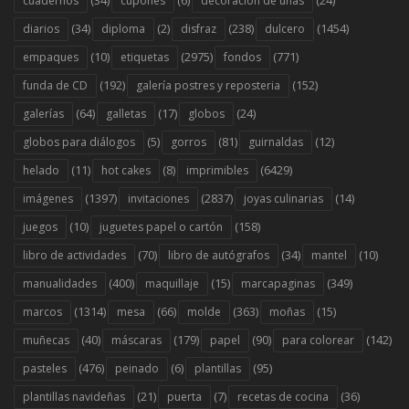
(34)
(6)
(24)
cuadernos
cupones
decoración de uñas
(34)
(2)
(238)
(1454)
diarios
diploma
disfraz
dulcero
(10)
(2975)
(771)
empaques
etiquetas
fondos
(192)
(152)
funda de CD
galería postres y reposteria
(64)
(17)
(24)
galerías
galletas
globos
(5)
(81)
(12)
globos para diálogos
gorros
guirnaldas
(11)
(8)
(6429)
helado
hot cakes
imprimibles
(1397)
(2837)
(14)
imágenes
invitaciones
joyas culinarias
(10)
(158)
juegos
juguetes papel o cartón
(70)
(34)
(10)
libro de actividades
libro de autógrafos
mantel
(400)
(15)
(349)
manualidades
maquillaje
marcapaginas
(1314)
(66)
(363)
(15)
marcos
mesa
molde
moñas
(40)
(179)
(90)
(142)
muñecas
máscaras
papel
para colorear
(476)
(6)
(95)
pasteles
peinado
plantillas
(21)
(7)
(36)
plantillas navideñas
puerta
recetas de cocina