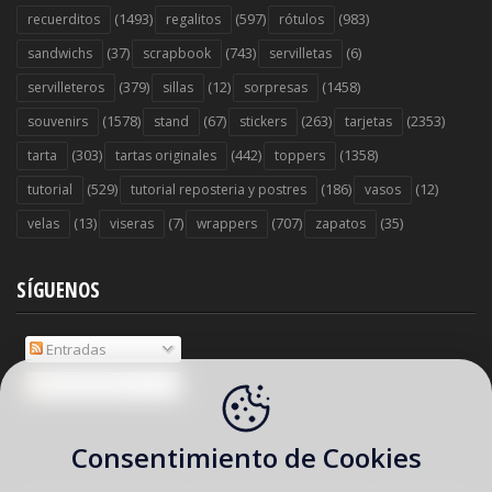
(1493)
(597)
(983)
recuerditos
regalitos
rótulos
(37)
(743)
(6)
sandwichs
scrapbook
servilletas
(379)
(12)
(1458)
servilleteros
sillas
sorpresas
(1578)
(67)
(263)
(2353)
souvenirs
stand
stickers
tarjetas
(303)
(442)
(1358)
tarta
tartas originales
toppers
(529)
(186)
(12)
tutorial
tutorial reposteria y postres
vasos
(13)
(7)
(707)
(35)
velas
viseras
wrappers
zapatos
SÍGUENOS
Entradas
Comentarios
Consentimiento de Cookies