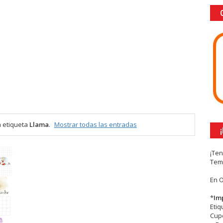
 etiqueta
Llama
.
Mostrar todas las entradas
¡Te
Tem
En 
*
Im
Eti
Cupc