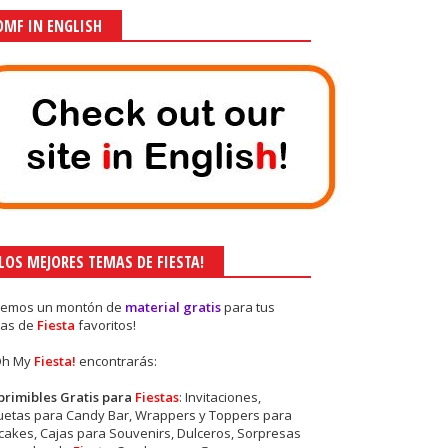
OMF IN ENGLISH
¡LOS MEJORES TEMAS DE FIESTA!
nemos un montón de
material gratis
para tus
as de
Fiesta
favoritos!
Oh My
Fiesta!
encontrarás:
primibles Gratis para
Fiestas
: Invitaciones,
quetas para Candy Bar, Wrappers y Toppers para
akes, Cajas para Souvenirs, Dulceros, Sorpresas