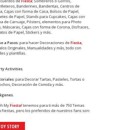
ecuerdos de
Fiesta
; Sombreros o Gorros,
illeteros, Banderines, Banderitas, Centros de
, Cajas con forma de Casa, Bolsos de Papel,
etes de Papel, Stands para Cupcakes, Cajas con
a de Carruaje, Pósters, elementos para Photo
s, Máscaras, Cajas con forma de Corona, Disfraces,
tos de Papel, Stickers y más.
so a Pasos
: para hacer Decoraciones de
Fiesta
,
los Originales, Manualidades y más, todo con
es y plantillas.
ty Activities
.
toriales
: para Decorar Tartas, Pasteles, Tortas o
cochos, Decoración de Comida y más.
ágenes
.
Oh My
Fiesta!
tenemos para ti más de 750 Temas
 Fiestas, pero los preferidos de nuestros fans son:
TOY STORY