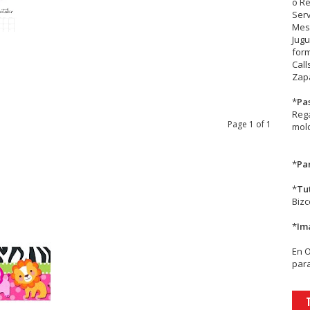
o R
Serv
Mesa
Jugu
form
Call
Zapa
*
Pa
Rega
Page 1 of 1
mold
*
Par
*
Tu
Biz
*
Im
En
para