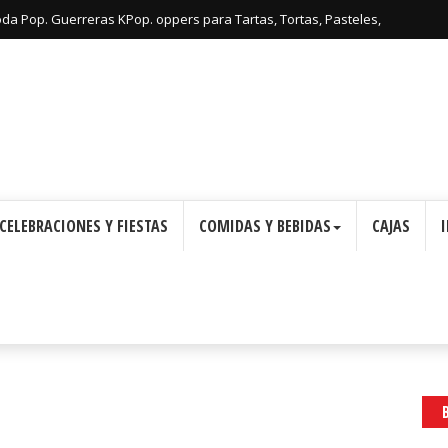
oda Pop. Guerreras KPop. oppers para Tartas, Tortas, Pasteles,
Imprimir Gratis.
CELEBRACIONES Y FIESTAS
COMIDAS Y BEBIDAS
CAJAS