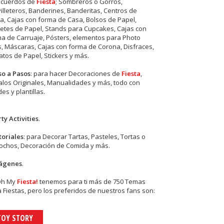
ecuerdos de
Fiesta
; Sombreros o Gorros,
illeteros, Banderines, Banderitas, Centros de
, Cajas con forma de Casa, Bolsos de Papel,
etes de Papel, Stands para Cupcakes, Cajas con
a de Carruaje, Pósters, elementos para Photo
s, Máscaras, Cajas con forma de Corona, Disfraces,
tos de Papel, Stickers y más.
so a Pasos
: para hacer Decoraciones de
Fiesta
,
los Originales, Manualidades y más, todo con
es y plantillas.
ty Activities
.
toriales
: para Decorar Tartas, Pasteles, Tortas o
cochos, Decoración de Comida y más.
ágenes
.
Oh My
Fiesta!
tenemos para ti más de 750 Temas
 Fiestas, pero los preferidos de nuestros fans son:
TOY STORY