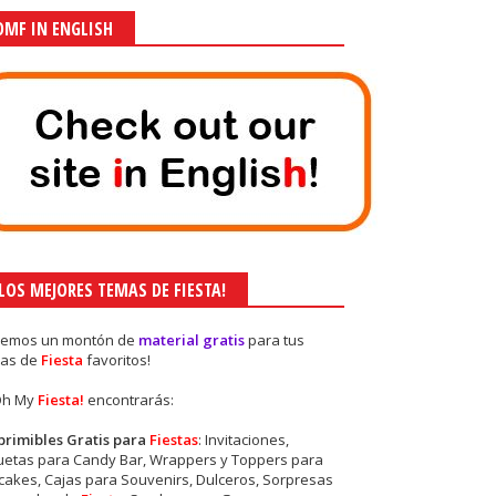
OMF IN ENGLISH
¡LOS MEJORES TEMAS DE FIESTA!
nemos un montón de
material gratis
para tus
as de
Fiesta
favoritos!
Oh My
Fiesta!
encontrarás:
primibles Gratis para
Fiestas
: Invitaciones,
quetas para Candy Bar, Wrappers y Toppers para
akes, Cajas para Souvenirs, Dulceros, Sorpresas