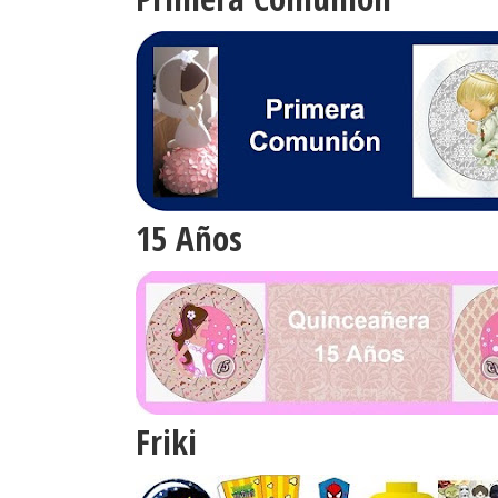
15 Años
Friki