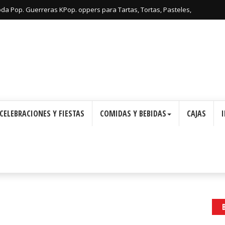
oda Pop. Guerreras KPop. oppers para Tartas, Tortas, Pasteles,
Imprimir Gratis.
CELEBRACIONES Y FIESTAS
COMIDAS Y BEBIDAS
CAJAS