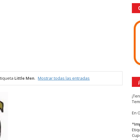
etiqueta
Little Men
.
Mostrar todas las entradas
¡Te
Tem
En 
*
Im
Eti
Cupc