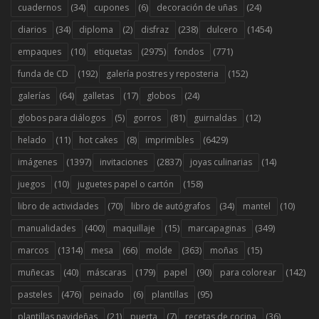
(34)
(6)
(24)
cuadernos
cupones
decoración de uñas
(34)
(2)
(238)
(1454)
diarios
diploma
disfraz
dulcero
(10)
(2975)
(771)
empaques
etiquetas
fondos
(192)
(152)
funda de CD
galería postres y reposteria
(64)
(17)
(24)
galerías
galletas
globos
(5)
(81)
(12)
globos para diálogos
gorros
guirnaldas
(11)
(8)
(6429)
helado
hot cakes
imprimibles
(1397)
(2837)
(14)
imágenes
invitaciones
joyas culinarias
(10)
(158)
juegos
juguetes papel o cartón
(70)
(34)
(10)
libro de actividades
libro de autógrafos
mantel
(400)
(15)
(349)
manualidades
maquillaje
marcapaginas
(1314)
(66)
(363)
(15)
marcos
mesa
molde
moñas
(40)
(179)
(90)
(142)
muñecas
máscaras
papel
para colorear
(476)
(6)
(95)
pasteles
peinado
plantillas
(21)
(7)
(36)
plantillas navideñas
puerta
recetas de cocina