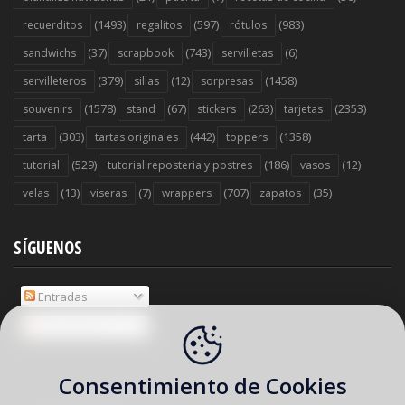
(1493)
(597)
(983)
recuerditos
regalitos
rótulos
(37)
(743)
(6)
sandwichs
scrapbook
servilletas
(379)
(12)
(1458)
servilleteros
sillas
sorpresas
(1578)
(67)
(263)
(2353)
souvenirs
stand
stickers
tarjetas
(303)
(442)
(1358)
tarta
tartas originales
toppers
(529)
(186)
(12)
tutorial
tutorial reposteria y postres
vasos
(13)
(7)
(707)
(35)
velas
viseras
wrappers
zapatos
SÍGUENOS
Entradas
Comentarios
Consentimiento de Cookies