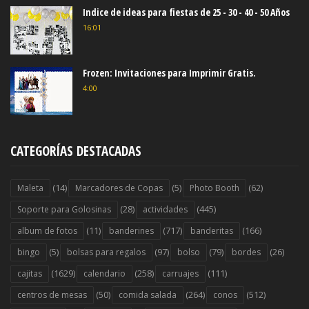
Indice de ideas para fiestas de 25 - 30 - 40 - 50 Años
16:01
Frozen: Invitaciones para Imprimir Gratis.
4:00
CATEGORÍAS DESTACADAS
(14)
(5)
(62)
Maleta
Marcadores de Copas
Photo Booth
(28)
(445)
Soporte para Golosinas
actividades
(11)
(717)
(166)
album de fotos
banderines
banderitas
(5)
(97)
(79)
(26)
bingo
bolsas para regalos
bolso
bordes
(1629)
(258)
(111)
cajitas
calendario
carruajes
(50)
(264)
(512)
centros de mesas
comida salada
conos