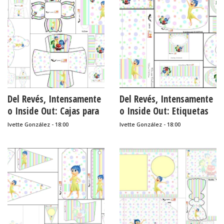
Del Revés, Intensamente
Del Revés, Intensamente
o Inside Out: Cajas para
o Inside Out: Etiquetas
Imprimir Gratis.
para Candy Bar para
Ivette González - 18:00
Ivette González - 18:00
Imprimir Gratis.