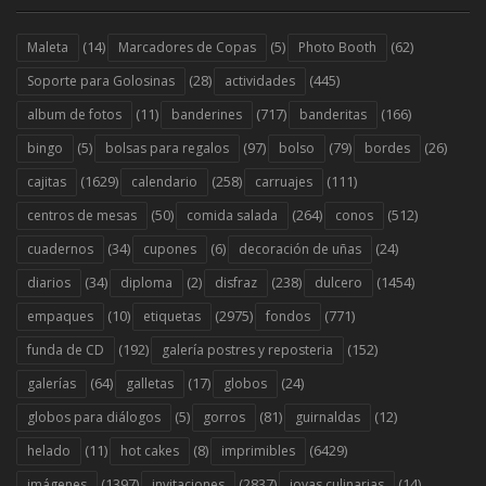
(14)
(5)
(62)
Maleta
Marcadores de Copas
Photo Booth
(28)
(445)
Soporte para Golosinas
actividades
(11)
(717)
(166)
album de fotos
banderines
banderitas
(5)
(97)
(79)
(26)
bingo
bolsas para regalos
bolso
bordes
(1629)
(258)
(111)
cajitas
calendario
carruajes
(50)
(264)
(512)
centros de mesas
comida salada
conos
(34)
(6)
(24)
cuadernos
cupones
decoración de uñas
(34)
(2)
(238)
(1454)
diarios
diploma
disfraz
dulcero
(10)
(2975)
(771)
empaques
etiquetas
fondos
(192)
(152)
funda de CD
galería postres y reposteria
(64)
(17)
(24)
galerías
galletas
globos
(5)
(81)
(12)
globos para diálogos
gorros
guirnaldas
(11)
(8)
(6429)
helado
hot cakes
imprimibles
(1397)
(2837)
(14)
imágenes
invitaciones
joyas culinarias