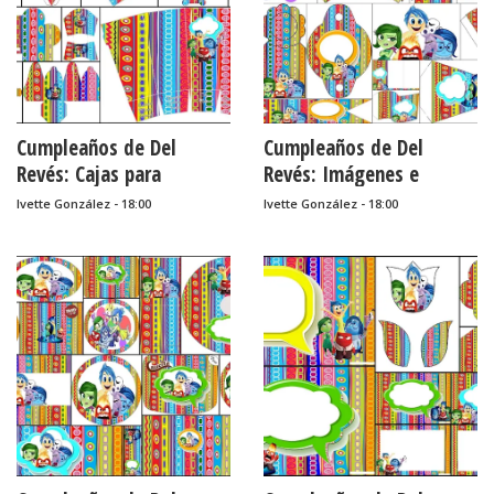
Cumpleaños de Del
Cumpleaños de Del
Revés: Cajas para
Revés: Imágenes e
Imprimir Gratis.
Imprimibles Gratis para
Ivette González - 18:00
Ivette González - 18:00
Fiestas.