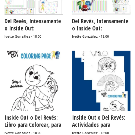
Del Revés, Intensamente
Del Revés, Intensamente
o Inside Out:
o Inside Out:
Imprimibles Gratis para
Invitaciones para
Ivette González - 18:00
Ivette González - 18:00
Fiestas.
Imprimir Gratis.
Inside Out o Del Revés:
Inside Out o Del Revés:
Libro para Colorear, para
Actividades para
Imprimir Gratis.
Colorear para Imprimir
Ivette González - 18:00
Ivette González - 18:00