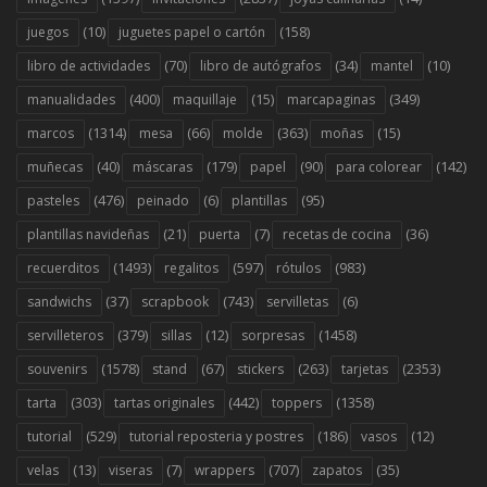
(10)
(158)
juegos
juguetes papel o cartón
(70)
(34)
(10)
libro de actividades
libro de autógrafos
mantel
(400)
(15)
(349)
manualidades
maquillaje
marcapaginas
(1314)
(66)
(363)
(15)
marcos
mesa
molde
moñas
(40)
(179)
(90)
(142)
muñecas
máscaras
papel
para colorear
(476)
(6)
(95)
pasteles
peinado
plantillas
(21)
(7)
(36)
plantillas navideñas
puerta
recetas de cocina
(1493)
(597)
(983)
recuerditos
regalitos
rótulos
(37)
(743)
(6)
sandwichs
scrapbook
servilletas
(379)
(12)
(1458)
servilleteros
sillas
sorpresas
(1578)
(67)
(263)
(2353)
souvenirs
stand
stickers
tarjetas
(303)
(442)
(1358)
tarta
tartas originales
toppers
(529)
(186)
(12)
tutorial
tutorial reposteria y postres
vasos
(13)
(7)
(707)
(35)
velas
viseras
wrappers
zapatos