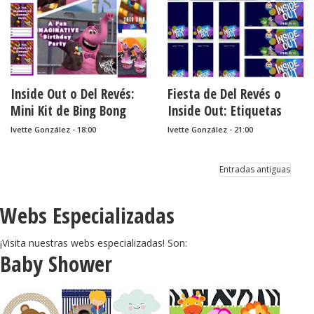
Inside Out o Del Revés:
Fiesta de Del Revés o
Mini Kit de Bing Bong
Inside Out: Etiquetas
para Imprimir Gratis.
para Candy Bar para
Ivette González - 18:00
Ivette González - 21:00
Imprimir Gratis.
Entradas antiguas
Webs Especializadas
¡Visita nuestras webs especializadas! Son:
Baby Shower