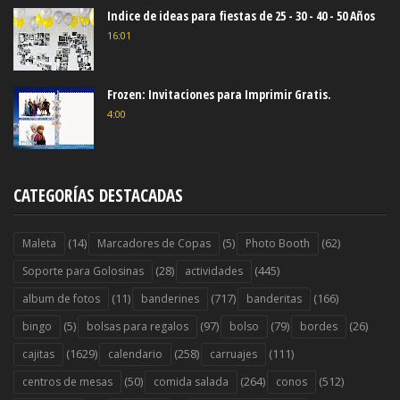
Indice de ideas para fiestas de 25 - 30 - 40 - 50 Años
16:01
Frozen: Invitaciones para Imprimir Gratis.
4:00
CATEGORÍAS DESTACADAS
(14)
(5)
(62)
Maleta
Marcadores de Copas
Photo Booth
(28)
(445)
Soporte para Golosinas
actividades
(11)
(717)
(166)
album de fotos
banderines
banderitas
(5)
(97)
(79)
(26)
bingo
bolsas para regalos
bolso
bordes
(1629)
(258)
(111)
cajitas
calendario
carruajes
(50)
(264)
(512)
centros de mesas
comida salada
conos