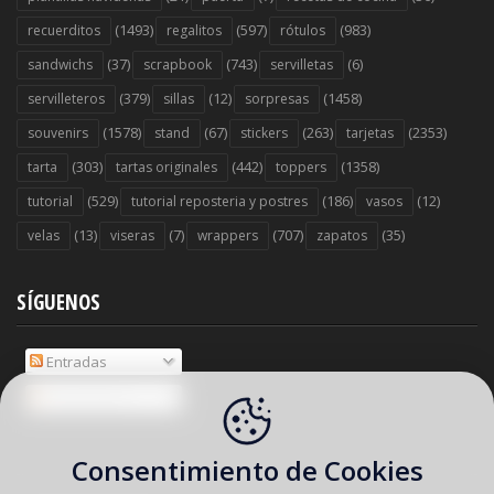
(1493)
(597)
(983)
recuerditos
regalitos
rótulos
(37)
(743)
(6)
sandwichs
scrapbook
servilletas
(379)
(12)
(1458)
servilleteros
sillas
sorpresas
(1578)
(67)
(263)
(2353)
souvenirs
stand
stickers
tarjetas
(303)
(442)
(1358)
tarta
tartas originales
toppers
(529)
(186)
(12)
tutorial
tutorial reposteria y postres
vasos
(13)
(7)
(707)
(35)
velas
viseras
wrappers
zapatos
SÍGUENOS
Entradas
Comentarios
Consentimiento de Cookies