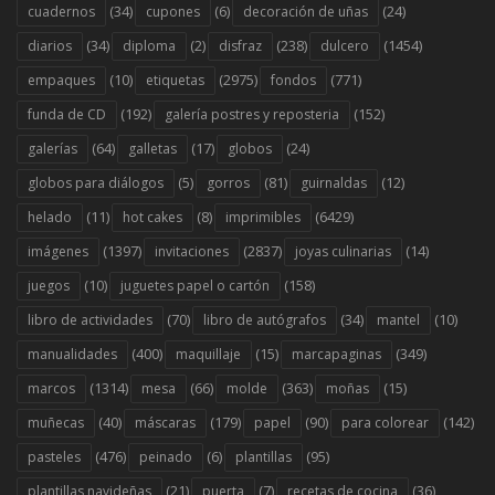
(34)
(6)
(24)
cuadernos
cupones
decoración de uñas
(34)
(2)
(238)
(1454)
diarios
diploma
disfraz
dulcero
(10)
(2975)
(771)
empaques
etiquetas
fondos
(192)
(152)
funda de CD
galería postres y reposteria
(64)
(17)
(24)
galerías
galletas
globos
(5)
(81)
(12)
globos para diálogos
gorros
guirnaldas
(11)
(8)
(6429)
helado
hot cakes
imprimibles
(1397)
(2837)
(14)
imágenes
invitaciones
joyas culinarias
(10)
(158)
juegos
juguetes papel o cartón
(70)
(34)
(10)
libro de actividades
libro de autógrafos
mantel
(400)
(15)
(349)
manualidades
maquillaje
marcapaginas
(1314)
(66)
(363)
(15)
marcos
mesa
molde
moñas
(40)
(179)
(90)
(142)
muñecas
máscaras
papel
para colorear
(476)
(6)
(95)
pasteles
peinado
plantillas
(21)
(7)
(36)
plantillas navideñas
puerta
recetas de cocina