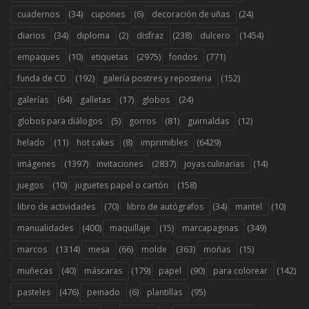
(34)
(6)
(24)
cuadernos
cupones
decoración de uñas
(34)
(2)
(238)
(1454)
diarios
diploma
disfraz
dulcero
(10)
(2975)
(771)
empaques
etiquetas
fondos
(192)
(152)
funda de CD
galería postres y reposteria
(64)
(17)
(24)
galerías
galletas
globos
(5)
(81)
(12)
globos para diálogos
gorros
guirnaldas
(11)
(8)
(6429)
helado
hot cakes
imprimibles
(1397)
(2837)
(14)
imágenes
invitaciones
joyas culinarias
(10)
(158)
juegos
juguetes papel o cartón
(70)
(34)
(10)
libro de actividades
libro de autógrafos
mantel
(400)
(15)
(349)
manualidades
maquillaje
marcapaginas
(1314)
(66)
(363)
(15)
marcos
mesa
molde
moñas
(40)
(179)
(90)
(142)
muñecas
máscaras
papel
para colorear
(476)
(6)
(95)
pasteles
peinado
plantillas