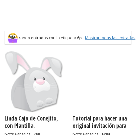
Mostrando entradas con la etiqueta
6p
.
Mostrar todas las entradas
Linda Caja de Conejito,
Tutorial para hacer una
con Plantilla.
original invitación para
fiesta de Alicia.
Ivette González - 2:00
Ivette González - 14:04