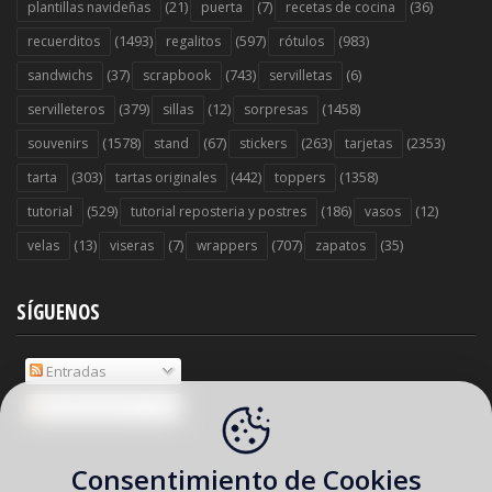
(21)
(7)
(36)
plantillas navideñas
puerta
recetas de cocina
(1493)
(597)
(983)
recuerditos
regalitos
rótulos
(37)
(743)
(6)
sandwichs
scrapbook
servilletas
(379)
(12)
(1458)
servilleteros
sillas
sorpresas
(1578)
(67)
(263)
(2353)
souvenirs
stand
stickers
tarjetas
(303)
(442)
(1358)
tarta
tartas originales
toppers
(529)
(186)
(12)
tutorial
tutorial reposteria y postres
vasos
(13)
(7)
(707)
(35)
velas
viseras
wrappers
zapatos
SÍGUENOS
Entradas
Comentarios
Consentimiento de Cookies