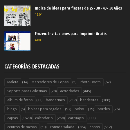
Indice de ideas para fiestas de 25 - 30 - 40 - 50 Años
16:01
Frozen: Invitaciones para Imprimir Gratis.
4:00
CATEGORÍAS DESTACADAS
(14)
(5)
(62)
Maleta
Marcadores de Copas
Photo Booth
(28)
(445)
Soporte para Golosinas
actividades
(11)
(717)
(166)
album de fotos
banderines
banderitas
(5)
(97)
(79)
(26)
bingo
bolsas para regalos
bolso
bordes
(1629)
(258)
(111)
cajitas
calendario
carruajes
(50)
(264)
(512)
centros de mesas
comida salada
conos