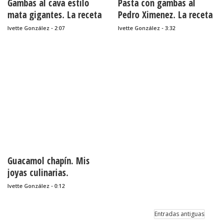
Gambas al cava estilo
Pasta con gambas al
mata gigantes. La receta
Pedro Ximenez. La receta
especial de Gloria
especial de... Eufrasio
Ivette González - 2:07
Ivette González - 3:32
Bigorra.
Millán.
Guacamol chapín. Mis
joyas culinarias.
Ivette González - 0:12
Entradas antiguas