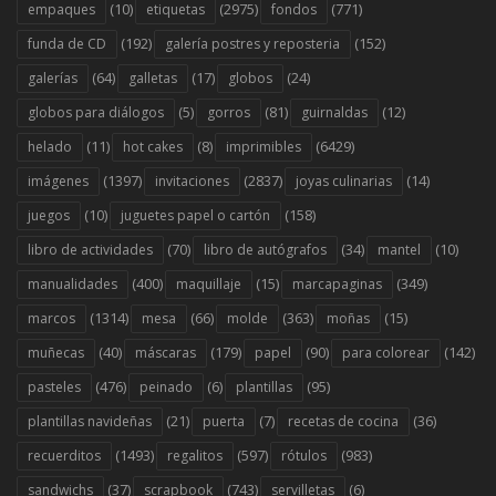
(10)
(2975)
(771)
empaques
etiquetas
fondos
(192)
(152)
funda de CD
galería postres y reposteria
(64)
(17)
(24)
galerías
galletas
globos
(5)
(81)
(12)
globos para diálogos
gorros
guirnaldas
(11)
(8)
(6429)
helado
hot cakes
imprimibles
(1397)
(2837)
(14)
imágenes
invitaciones
joyas culinarias
(10)
(158)
juegos
juguetes papel o cartón
(70)
(34)
(10)
libro de actividades
libro de autógrafos
mantel
(400)
(15)
(349)
manualidades
maquillaje
marcapaginas
(1314)
(66)
(363)
(15)
marcos
mesa
molde
moñas
(40)
(179)
(90)
(142)
muñecas
máscaras
papel
para colorear
(476)
(6)
(95)
pasteles
peinado
plantillas
(21)
(7)
(36)
plantillas navideñas
puerta
recetas de cocina
(1493)
(597)
(983)
recuerditos
regalitos
rótulos
(37)
(743)
(6)
sandwichs
scrapbook
servilletas