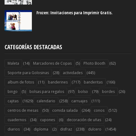
Frozen: Invitaciones para Imprimir Gratis.
CATEGORÍAS DESTACADAS
(14)
(5)
(62)
Maleta
Marcadores de Copas
Photo Booth
(28)
(445)
Soporte para Golosinas
actividades
(11)
(717)
(166)
album de fotos
banderines
banderitas
(5)
(97)
(79)
(26)
bingo
bolsas para regalos
bolso
bordes
(1629)
(258)
(111)
cajitas
calendario
carruajes
(50)
(264)
(512)
centros de mesas
comida salada
conos
(34)
(6)
(24)
cuadernos
cupones
decoración de uñas
(34)
(2)
(238)
(1454)
diarios
diploma
disfraz
dulcero