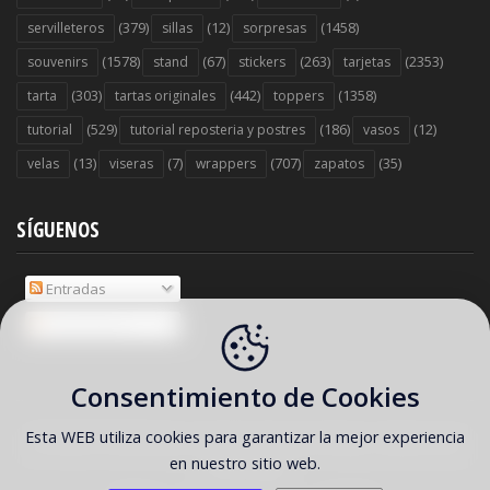
(379)
(12)
(1458)
servilleteros
sillas
sorpresas
(1578)
(67)
(263)
(2353)
souvenirs
stand
stickers
tarjetas
(303)
(442)
(1358)
tarta
tartas originales
toppers
(529)
(186)
(12)
tutorial
tutorial reposteria y postres
vasos
(13)
(7)
(707)
(35)
velas
viseras
wrappers
zapatos
SÍGUENOS
Entradas
Comentarios
Consentimiento de Cookies
Esta WEB utiliza cookies para garantizar la mejor experiencia
COPYRIGHT ©
2026 Ideas y material gratis para fiestas y celebraciones
en nuestro sitio web.
Oh My Fiesta!