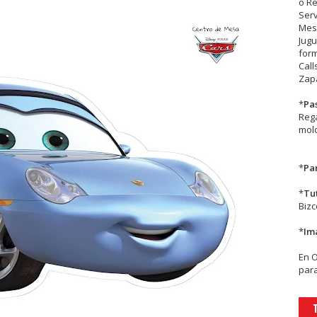
o R
Serv
Mesa
Jugu
form
Call
Zapa
*
Pa
Rega
mold
*
Par
*
Tu
Biz
*
Im
En
para