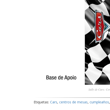
Sally de Cars: Ce
Etiquetas:
Cars
,
centros de mesas
,
cumpleaños