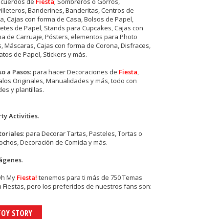
ecuerdos de
Fiesta
; Sombreros o Gorros,
illeteros, Banderines, Banderitas, Centros de
, Cajas con forma de Casa, Bolsos de Papel,
etes de Papel, Stands para Cupcakes, Cajas con
a de Carruaje, Pósters, elementos para Photo
s, Máscaras, Cajas con forma de Corona, Disfraces,
tos de Papel, Stickers y más.
so a Pasos
: para hacer Decoraciones de
Fiesta
,
los Originales, Manualidades y más, todo con
es y plantillas.
ty Activities
.
toriales
: para Decorar Tartas, Pasteles, Tortas o
cochos, Decoración de Comida y más.
ágenes
.
Oh My
Fiesta!
tenemos para ti más de 750 Temas
 Fiestas, pero los preferidos de nuestros fans son:
TOY STORY