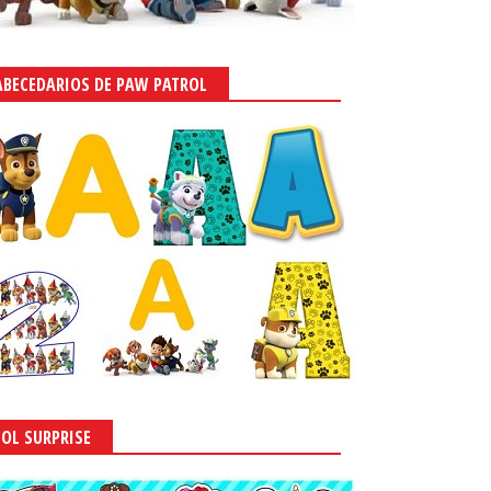
ABECEDARIOS DE PAW PATROL
x Guerreras Kpop:
Huntrix Guerreras Kpop: Toppers
tas para Imprimir Gratis.
y Wrappers para Cupcakes para
Imprimir Gratis.
 2025
-
Ivette González
LOL SURPRISE
Sept 29, 2025
-
Ivette González