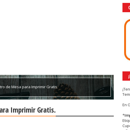
ntro de Mesa para Imprimir Gratis.
¡Te
Tem
En 
ara Imprimir Gratis.
*
Im
Eti
Cupc