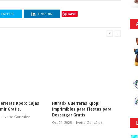
SAVE
TWEETER
LINKEDIN
uerreras Kpop: Cajas
Huntrix Guerreras Kpop:
Huntri
mir Gratis.
Imprimibles para Fiestas para
Etique
Descargar Gratis.
-
Ivette González
Sept 30,
Oct 01, 2025
-
Ivette González