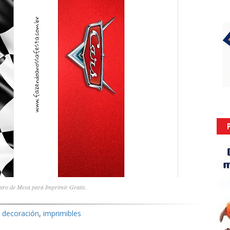
ntro de Mesa para Imprimir Gratis.
,
decoración
,
imprimibles