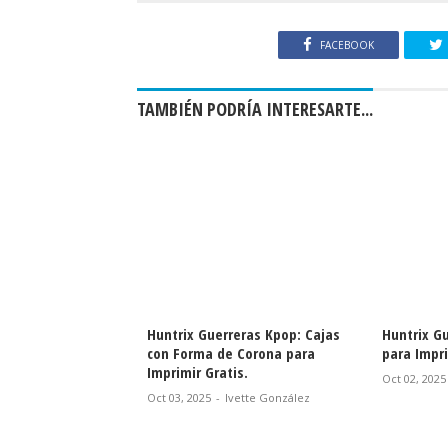
FACEBOOK
TAMBIÉN PODRÍA INTERESARTE...
eres mi Soda Pop.
Huntrix Guerreras Kpop: Cajas
Huntrix G
op. oppers para
con Forma de Corona para
para Impri
s, Pasteles,
Imprimir Gratis.
Oct 02, 2025
akes para Imprimir
Oct 03, 2025
-
Ivette González
vette González