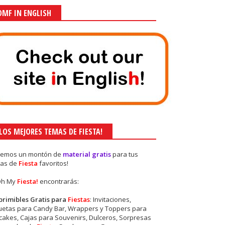
OMF IN ENGLISH
¡LOS MEJORES TEMAS DE FIESTA!
nemos un montón de
material gratis
para tus
as de
Fiesta
favoritos!
Oh My
Fiesta!
encontrarás:
primibles Gratis para
Fiestas
: Invitaciones,
quetas para Candy Bar, Wrappers y Toppers para
akes, Cajas para Souvenirs, Dulceros, Sorpresas