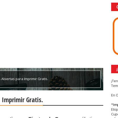
 Abiertas para Imprimir Gratis.
¡Te
Tem
En 
 Imprimir Gratis.
*
Im
Eti
Cupc