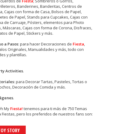
ecuerdos de
Fiesta
; Sombreros o Gorros,
illeteros, Banderines, Banderitas, Centros de
, Cajas con forma de Casa, Bolsos de Papel,
etes de Papel, Stands para Cupcakes, Cajas con
a de Carruaje, Pósters, elementos para Photo
s, Máscaras, Cajas con forma de Corona, Disfraces,
tos de Papel, Stickers y más.
so a Pasos
: para hacer Decoraciones de
Fiesta
,
los Originales, Manualidades y más, todo con
es y plantillas.
ty Activities
.
toriales
: para Decorar Tartas, Pasteles, Tortas o
cochos, Decoración de Comida y más.
ágenes
.
Oh My
Fiesta!
tenemos para ti más de 750 Temas
 Fiestas, pero los preferidos de nuestros fans son:
TOY STORY