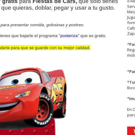
r
gratis
para
Fiestas de Cars
,
que sólo tienes
o R
Serv
 que quieras, doblar, pegar y usar a tu gusto.
Mesa
Jugu
form
 para presentar comida, golosinas y postres.
Call
Zapa
 tienes que bajarte el programa "
posteriza
" que es gratis.
*
Pa
rdarla
para que se guarde con su mejor calidad.
Rega
mold
*
Par
*
Tu
Biz
*
Im
En
para