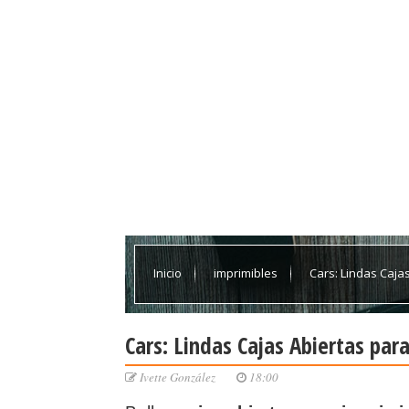
Inicio
imprimibles
Cars: Lindas Cajas
Cars: Lindas Cajas Abiertas para
Ivette González
18:00