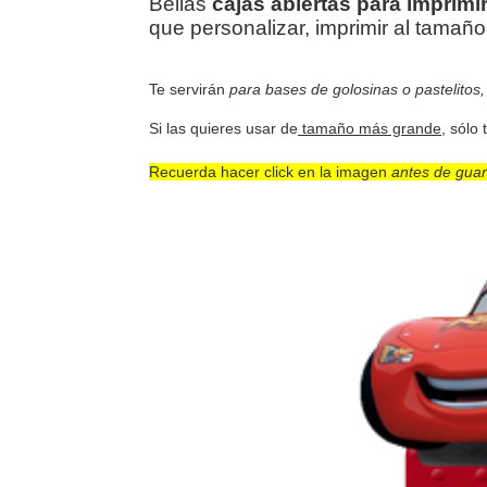
Bellas
cajas abiertas para imprimi
que personalizar, imprimir al tamaño
Te servirán
para bases de golosinas o pastelitos,
Si las quieres usar de
tamaño más grande
, sólo
Recuerda hacer click en la imagen
antes de gua