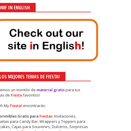
OMF IN ENGLISH
¡LOS MEJORES TEMAS DE FIESTA!
nemos un montón de
material gratis
para tus
as de
Fiesta
favoritos!
Oh My
Fiesta!
encontrarás:
primibles Gratis para
Fiestas
: Invitaciones,
quetas para Candy Bar, Wrappers y Toppers para
akes, Cajas para Souvenirs, Dulceros, Sorpresas