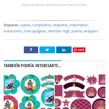
Etiqueta de Monster Hight Fucsia para Imprimir Gratis.
Etiquetas:
cajitas
,
cumpleaños
,
etiquetas
,
imprimibles
,
invitaciones
,
marcapáginas
,
Monster High
,
puerta
,
wrappers
SAVE
TAMBIÉN PODRÍA INTERESARTE...