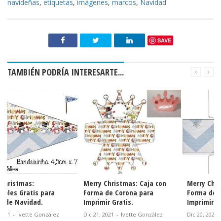
navideñas
,
etiquetas
,
imágenes
,
marcos
,
Navidad
SAVE
TAMBIÉN PODRÍA INTERESARTE...
Merry Christmas: Caja con
Merry Christmas: Caja con
Forma de Corona para
Forma de Tocador para
Imprimir Gratis.
Imprimir Gratis.
Dic 21, 2021
-
Ivette González
Dic 20, 2021
-
Ivette González