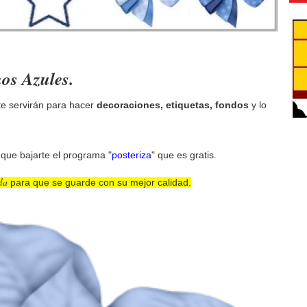
os Azules.
 te servirán para hacer
decoraciones, etiquetas, fondos
y lo
s que bajarte el programa "
posteriza
" que es gratis.
la
para que se guarde con su mejor calidad.