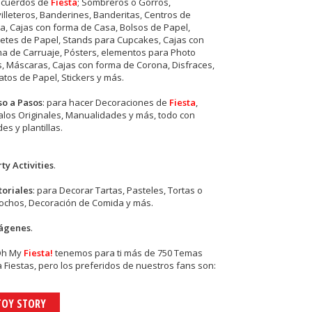
ecuerdos de
Fiesta
; Sombreros o Gorros,
illeteros, Banderines, Banderitas, Centros de
, Cajas con forma de Casa, Bolsos de Papel,
etes de Papel, Stands para Cupcakes, Cajas con
a de Carruaje, Pósters, elementos para Photo
s, Máscaras, Cajas con forma de Corona, Disfraces,
tos de Papel, Stickers y más.
so a Pasos
: para hacer Decoraciones de
Fiesta
,
los Originales, Manualidades y más, todo con
es y plantillas.
ty Activities
.
toriales
: para Decorar Tartas, Pasteles, Tortas o
cochos, Decoración de Comida y más.
ágenes
.
Oh My
Fiesta!
tenemos para ti más de 750 Temas
 Fiestas, pero los preferidos de nuestros fans son:
TOY STORY