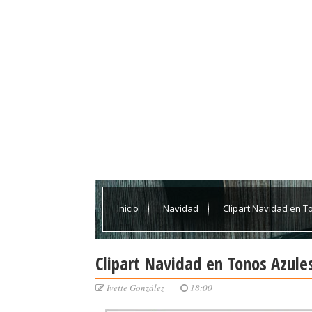
Inicio
Navidad
Clipart Navidad en T
Clipart Navidad en Tonos Azules
Ivette González
18:00