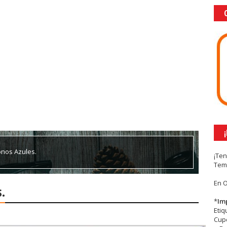
onos Azules.
¡Te
Tem
En 
.
*
Im
Eti
Cupc