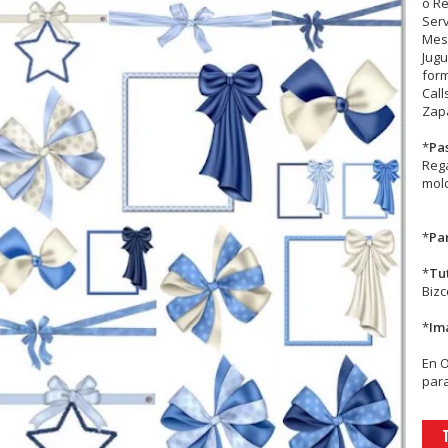
o R
Serv
Mesa
Jugu
form
Call
Zapa
*
Pa
Rega
mold
*
Par
*
Tu
Biz
*
Im
En
para