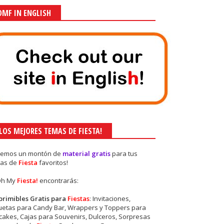
OMF IN ENGLISH
¡LOS MEJORES TEMAS DE FIESTA!
nemos un montón de
material gratis
para tus
as de
Fiesta
favoritos!
Oh My
Fiesta!
encontrarás:
primibles Gratis para
Fiestas
: Invitaciones,
quetas para Candy Bar, Wrappers y Toppers para
akes, Cajas para Souvenirs, Dulceros, Sorpresas