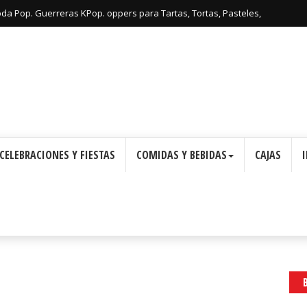
oda Pop. Guerreras KPop. oppers para Tartas, Tortas, Pasteles,
Imprimir Gratis.
CELEBRACIONES Y FIESTAS
COMIDAS Y BEBIDAS
CAJAS