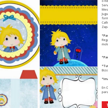
o R
Serv
Mesa
Jugu
form
Call
Zapa
*
Pa
Rega
mold
*
Par
*
Tu
Biz
*
Im
En
para