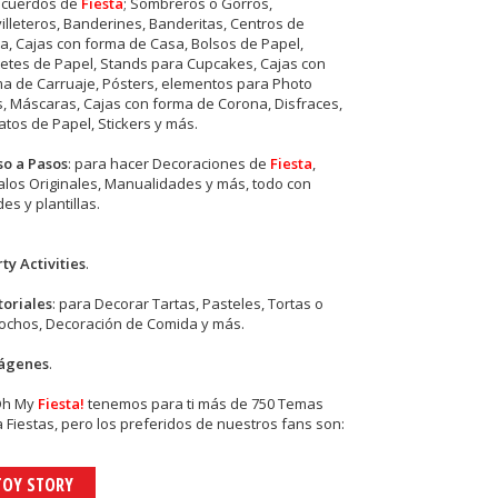
ecuerdos de
Fiesta
; Sombreros o Gorros,
illeteros, Banderines, Banderitas, Centros de
, Cajas con forma de Casa, Bolsos de Papel,
etes de Papel, Stands para Cupcakes, Cajas con
a de Carruaje, Pósters, elementos para Photo
s, Máscaras, Cajas con forma de Corona, Disfraces,
tos de Papel, Stickers y más.
so a Pasos
: para hacer Decoraciones de
Fiesta
,
los Originales, Manualidades y más, todo con
es y plantillas.
ty Activities
.
toriales
: para Decorar Tartas, Pasteles, Tortas o
cochos, Decoración de Comida y más.
ágenes
.
Oh My
Fiesta!
tenemos para ti más de 750 Temas
 Fiestas, pero los preferidos de nuestros fans son:
TOY STORY