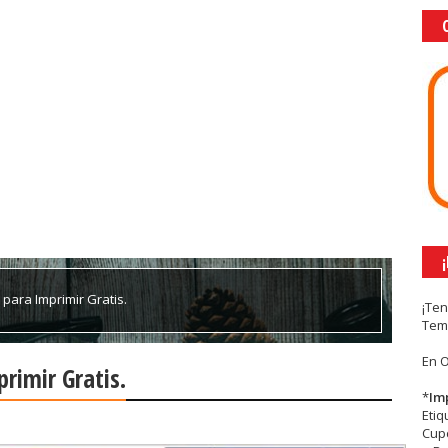
o para Imprimir Gratis.
¡Te
Tem
En 
primir Gratis.
*
Im
Eti
Cupc