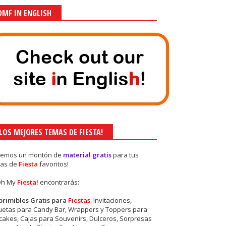
OMF IN ENGLISH
¡LOS MEJORES TEMAS DE FIESTA!
nemos un montón de
material gratis
para tus
as de
Fiesta
favoritos!
Oh My
Fiesta!
encontrarás:
primibles Gratis para
Fiestas
: Invitaciones,
quetas para Candy Bar, Wrappers y Toppers para
akes, Cajas para Souvenirs, Dulceros, Sorpresas