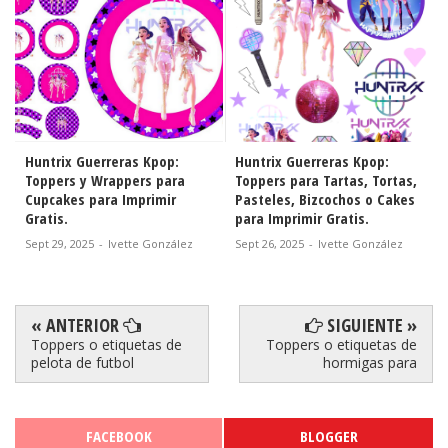
Huntrix Guerreras Kpop:
Lilo y Stitch Live Action:
Toppers para Tartas, Tortas,
Toppers para Tartas, Tortas,
Pasteles, Bizcochos o Cakes
Pasteles, Bizcochos o Cakes
para Imprimir Gratis.
para Imprimir Gratis.
Sept 26, 2025
-
Ivette González
Sept 25, 2025
-
Ivette González
« ANTERIOR
SIGUIENTE »
Toppers o etiquetas de
Toppers o etiquetas de
pelota de futbol
hormigas para
FACEBOOK
BLOGGER