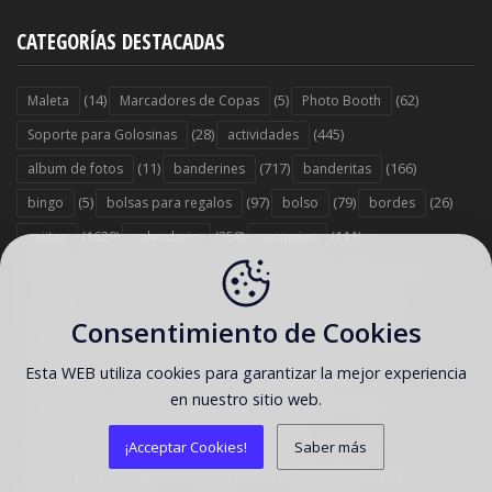
CATEGORÍAS DESTACADAS
(14)
(5)
(62)
Maleta
Marcadores de Copas
Photo Booth
(28)
(445)
Soporte para Golosinas
actividades
(11)
(717)
(166)
album de fotos
banderines
banderitas
(5)
(97)
(79)
(26)
bingo
bolsas para regalos
bolso
bordes
(1629)
(258)
(111)
cajitas
calendario
carruajes
(50)
(264)
(512)
centros de mesas
comida salada
conos
(34)
(6)
(24)
cuadernos
cupones
decoración de uñas
Consentimiento de Cookies
(34)
(2)
(238)
(1454)
diarios
diploma
disfraz
dulcero
Esta WEB utiliza cookies para garantizar la mejor experiencia
(10)
(2975)
(771)
empaques
etiquetas
fondos
en nuestro sitio web.
(192)
(152)
funda de CD
galería postres y reposteria
(64)
(17)
(24)
galerías
galletas
globos
¡Acceptar Cookies!
Saber más
(5)
(81)
(12)
globos para diálogos
gorros
guirnaldas