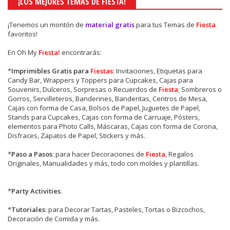
¡LOS MEJORES TEMAS DE FIESTA!
¡Tenemos un montón de
material gratis
para tus Temas de
Fiesta
favoritos!
En Oh My
Fiesta!
encontrarás:
*
Imprimibles Gratis para
Fiestas
: Invitaciones, Etiquetas para
Candy Bar, Wrappers y Toppers para Cupcakes, Cajas para
Souvenirs, Dulceros, Sorpresas o Recuerdos de
Fiesta
; Sombreros o
Gorros, Servilleteros, Banderines, Banderitas, Centros de Mesa,
Cajas con forma de Casa, Bolsos de Papel, Juguetes de Papel,
Stands para Cupcakes, Cajas con forma de Carruaje, Pósters,
elementos para Photo Calls, Máscaras, Cajas con forma de Corona,
Disfraces, Zapatos de Papel, Stickers y más.
*
Paso a Pasos
: para hacer Decoraciones de
Fiesta
, Regalos
Originales, Manualidades y más, todo con moldes y plantillas.
*
Party Activities
.
*
Tutoriales
: para Decorar Tartas, Pasteles, Tortas o Bizcochos,
Decoración de Comida y más.