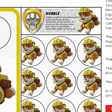
o R
Serv
Mesa
Jugu
form
Call
Zapa
*
Pa
Rega
mold
*
Par
*
Tu
Biz
*
Im
En
para