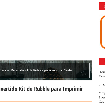
Canina: Divertido Kit de Rubble para Imprimir Gratis.
¡Te
Tem
En 
ivertido Kit de Rubble para Imprimir
*
Im
Eti
Cupc