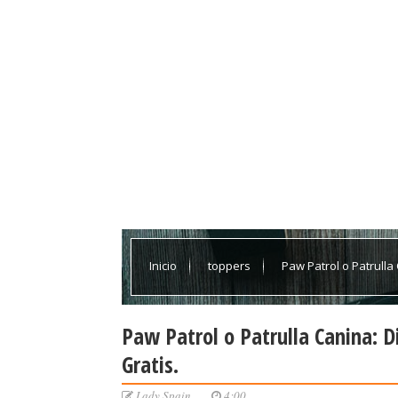
Inicio
toppers
Paw Patrol o Patrulla 
Paw Patrol o Patrulla Canina: D
Gratis.
Lady Spain
4:00