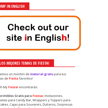
OMF IN ENGLISH
¡LOS MEJORES TEMAS DE FIESTA!
nemos un montón de
material gratis
para tus
as de
Fiesta
favoritos!
Oh My
Fiesta!
encontrarás:
primibles Gratis para
Fiestas
: Invitaciones,
quetas para Candy Bar, Wrappers y Toppers para
akes, Cajas para Souvenirs, Dulceros, Sorpresas