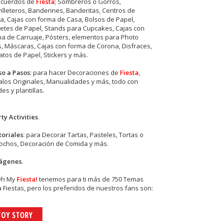
ecuerdos de
Fiesta
; Sombreros o Gorros,
illeteros, Banderines, Banderitas, Centros de
, Cajas con forma de Casa, Bolsos de Papel,
etes de Papel, Stands para Cupcakes, Cajas con
a de Carruaje, Pósters, elementos para Photo
s, Máscaras, Cajas con forma de Corona, Disfraces,
tos de Papel, Stickers y más.
so a Pasos
: para hacer Decoraciones de
Fiesta
,
los Originales, Manualidades y más, todo con
es y plantillas.
ty Activities
.
toriales
: para Decorar Tartas, Pasteles, Tortas o
cochos, Decoración de Comida y más.
ágenes
.
Oh My
Fiesta!
tenemos para ti más de 750 Temas
 Fiestas, pero los preferidos de nuestros fans son:
TOY STORY