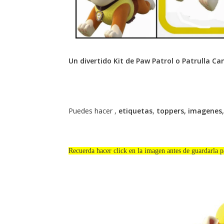
Un divertido Kit de Paw Patrol o Patrulla C
Puedes hacer ,
etiquetas
,
toppers
, imagenes,
Recuerda hacer click en la imagen antes de guardarla p