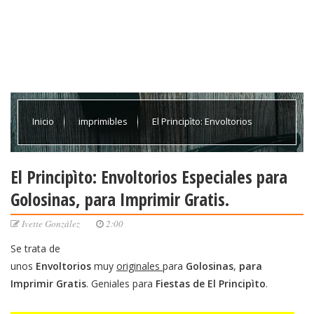
Inicio
imprimibles
El Principìto: Envoltorios
Especiales para Golosinas, para Imprimir Gratis.
El Principìto: Envoltorios Especiales para
Golosinas, para Imprimir Gratis.
Ivette González
2:00
Se trata de
unos
Envoltorios
muy
originales
para
Golosinas
,
para
Imprimir Gratis
. Geniales para
Fiestas de El Principìto
.