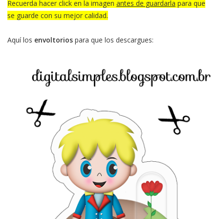
Recuerda hacer click en la imagen
antes de guardarla
para que
se guarde con su mejor calidad.
Aquí los
envoltorios
para que los descargues: