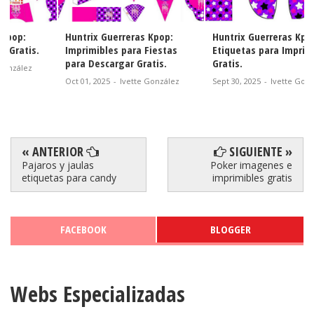
Huntrix Guerreras Kpop:
Huntrix Guerreras Kpop:
Imprimibles para Fiestas
Etiquetas para Imprimir
para Descargar Gratis.
Gratis.
Oct 01, 2025
-
Ivette González
Sept 30, 2025
-
Ivette González
« ANTERIOR
SIGUIENTE »
Pajaros y jaulas
Poker imagenes e
etiquetas para candy
imprimibles gratis
FACEBOOK
BLOGGER
Webs Especializadas