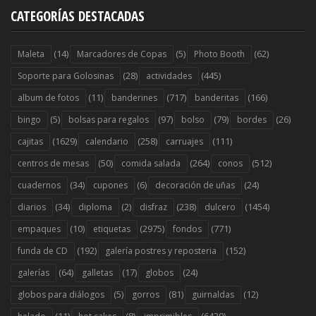
CATEGORÍAS DESTACADAS
(14)
(5)
(62)
Maleta
Marcadores de Copas
Photo Booth
(28)
(445)
Soporte para Golosinas
actividades
(11)
(717)
(166)
album de fotos
banderines
banderitas
(5)
(97)
(79)
(26)
bingo
bolsas para regalos
bolso
bordes
(1629)
(258)
(111)
cajitas
calendario
carruajes
(50)
(264)
(512)
centros de mesas
comida salada
conos
(34)
(6)
(24)
cuadernos
cupones
decoración de uñas
(34)
(2)
(238)
(1454)
diarios
diploma
disfraz
dulcero
(10)
(2975)
(771)
empaques
etiquetas
fondos
(192)
(152)
funda de CD
galería postres y reposteria
(64)
(17)
(24)
galerías
galletas
globos
(5)
(81)
(12)
globos para diálogos
gorros
guirnaldas