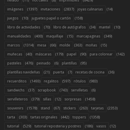
(11)
(8)
(6429)
helado
hot cakes
imprimibles
(1397)
(2837)
(14)
imágenes
invitaciones
joyas culinarias
(10)
(158)
juegos
juguetes papel o cartón
(70)
(34)
(10)
libro de actividades
libro de autógrafos
mantel
(400)
(15)
(349)
manualidades
maquillaje
marcapaginas
(1314)
(66)
(363)
(15)
marcos
mesa
molde
moñas
(40)
(179)
(90)
(142)
muñecas
máscaras
papel
para colorear
(476)
(6)
(95)
pasteles
peinado
plantillas
(21)
(7)
(36)
plantillas navideñas
puerta
recetas de cocina
(1493)
(597)
(983)
recuerditos
regalitos
rótulos
(37)
(743)
(6)
sandwichs
scrapbook
servilletas
(379)
(12)
(1458)
servilleteros
sillas
sorpresas
(1578)
(67)
(263)
(2353)
souvenirs
stand
stickers
tarjetas
(303)
(442)
(1358)
tarta
tartas originales
toppers
(529)
(186)
(12)
tutorial
tutorial reposteria y postres
vasos