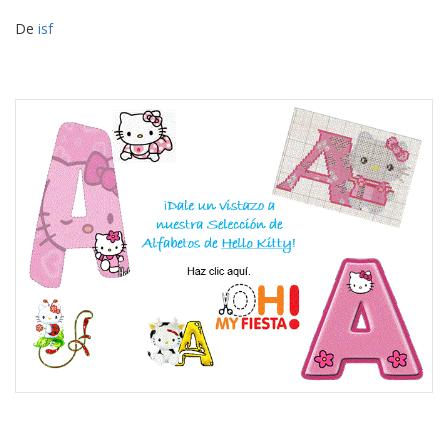
De
isf