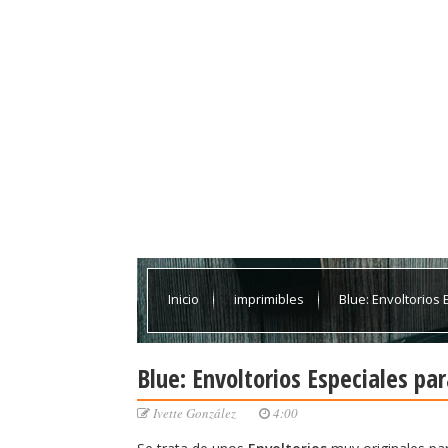
Inicio
imprimibles
Blue: Envoltorios 
Blue: Envoltorios Especiales par
Ivette González
4:00