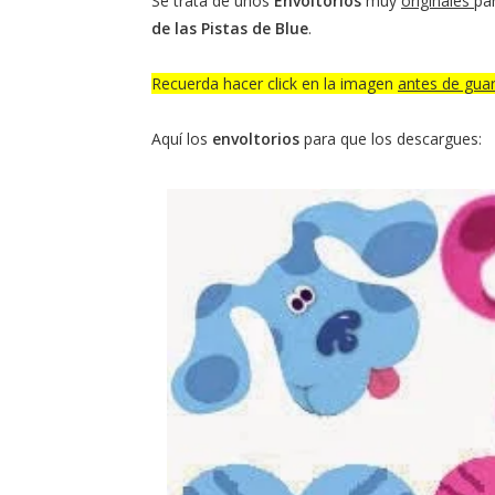
Se trata de unos
Envoltorios
muy
originales
pa
de las Pistas de Blue
.
Recuerda hacer click en la imagen
antes de guar
Aquí los
envoltorios
para que los descargues: