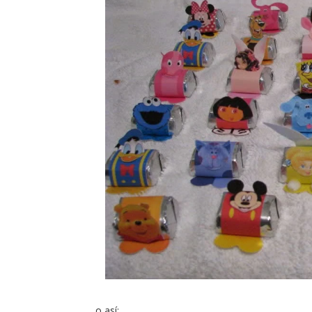
o así: