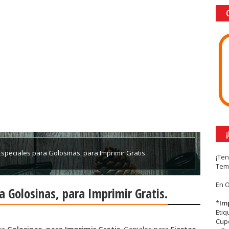
Especiales para Golosinas, para Imprimir Gratis.
¡Te
Tem
En 
a Golosinas, para Imprimir Gratis.
*
Im
Eti
Cupc