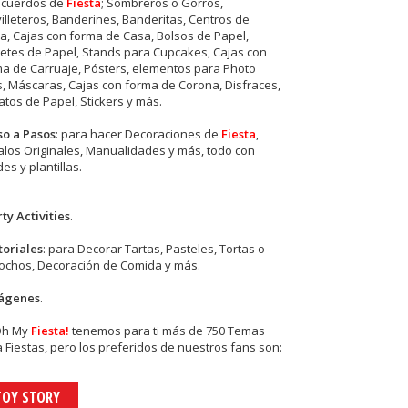
ecuerdos de
Fiesta
; Sombreros o Gorros,
illeteros, Banderines, Banderitas, Centros de
, Cajas con forma de Casa, Bolsos de Papel,
etes de Papel, Stands para Cupcakes, Cajas con
a de Carruaje, Pósters, elementos para Photo
s, Máscaras, Cajas con forma de Corona, Disfraces,
tos de Papel, Stickers y más.
so a Pasos
: para hacer Decoraciones de
Fiesta
,
los Originales, Manualidades y más, todo con
es y plantillas.
ty Activities
.
toriales
: para Decorar Tartas, Pasteles, Tortas o
cochos, Decoración de Comida y más.
ágenes
.
Oh My
Fiesta!
tenemos para ti más de 750 Temas
 Fiestas, pero los preferidos de nuestros fans son:
TOY STORY