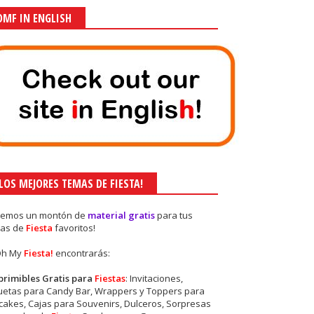
OMF IN ENGLISH
¡LOS MEJORES TEMAS DE FIESTA!
nemos un montón de
material gratis
para tus
as de
Fiesta
favoritos!
Oh My
Fiesta!
encontrarás:
primibles Gratis para
Fiestas
: Invitaciones,
quetas para Candy Bar, Wrappers y Toppers para
akes, Cajas para Souvenirs, Dulceros, Sorpresas