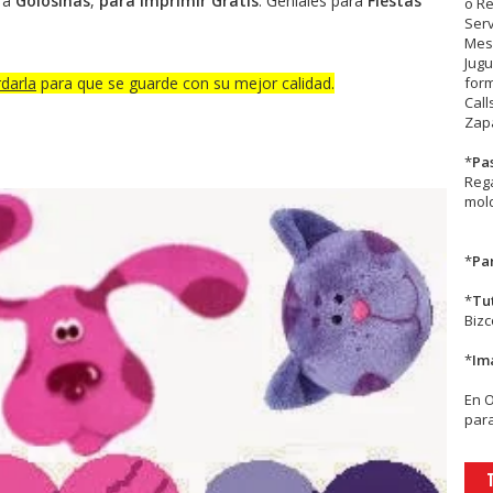
ra
Golosinas
,
para Imprimir Gratis
. Geniales para
Fiestas
o R
Serv
Mesa
Jugu
darla
para que se guarde con su mejor calidad.
form
Call
Zapa
*
Pa
Rega
mold
*
Par
*
Tu
Biz
*
Im
En
para