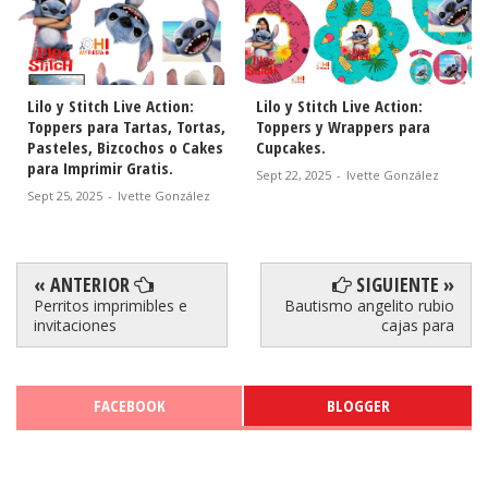
Lilo y Stitch Live Action:
Lilo y Stitch Live Action:
Toppers para Tartas, Tortas,
Toppers y Wrappers para
Pasteles, Bizcochos o Cakes
Cupcakes.
para Imprimir Gratis.
Sept 22, 2025
-
Ivette González
Sept 25, 2025
-
Ivette González
« ANTERIOR
SIGUIENTE »
Perritos imprimibles e
Bautismo angelito rubio
invitaciones
cajas para
FACEBOOK
BLOGGER