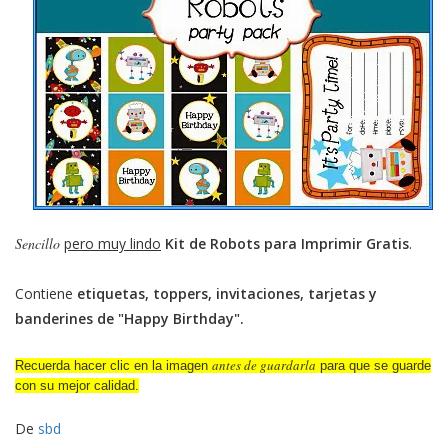
Sencillo
pero muy lindo
Kit de Robots para Imprimir Gratis
.
Contiene
etiquetas, toppers, invitaciones, tarjetas y
banderines de "Happy Birthday".
antes de guardarla
Recuerda hacer clic en la imagen
para que se guarde
con su mejor calidad.
De
sbd