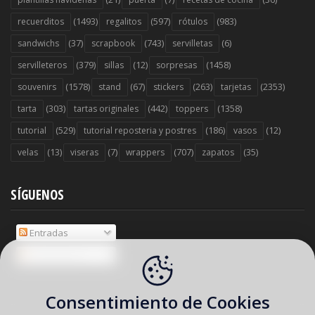
(1493)
(597)
(983)
recuerditos
regalitos
rótulos
(37)
(743)
(6)
sandwichs
scrapbook
servilletas
(379)
(12)
(1458)
servilleteros
sillas
sorpresas
(1578)
(67)
(263)
(2353)
souvenirs
stand
stickers
tarjetas
(303)
(442)
(1358)
tarta
tartas originales
toppers
(529)
(186)
(12)
tutorial
tutorial reposteria y postres
vasos
(13)
(7)
(707)
(35)
velas
viseras
wrappers
zapatos
SÍGUENOS
Entradas
Comentarios
Consentimiento de Cookies