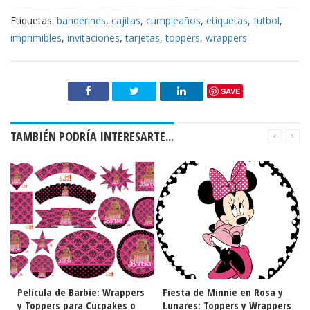
Etiquetas:
banderines
,
cajitas
,
cumpleaños
,
etiquetas
,
futbol
,
imprimibles
,
invitaciones
,
tarjetas
,
toppers
,
wrappers
SAVE
TAMBIÉN PODRÍA INTERESARTE...
Fiesta de Minnie en Rosa y
Huellas de Cachorro: Toppers
Lunares: Toppers y Wrappers
para Cupcakes o Etiquetas