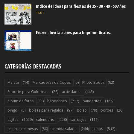
Indice de ideas para fiestas de 25 - 30 - 40 - 50 Años
16:01
Frozen: Invitaciones para Imprimir Gratis.
CATEGORÍAS DESTACADAS
(14)
(5)
(62)
Maleta
Marcadores de Copas
Photo Booth
(28)
(445)
Soporte para Golosinas
actividades
(11)
(717)
(166)
album de fotos
banderines
banderitas
(5)
(97)
(79)
(26)
bingo
bolsas para regalos
bolso
bordes
(1629)
(258)
(111)
cajitas
calendario
carruajes
(50)
(264)
(512)
centros de mesas
comida salada
conos