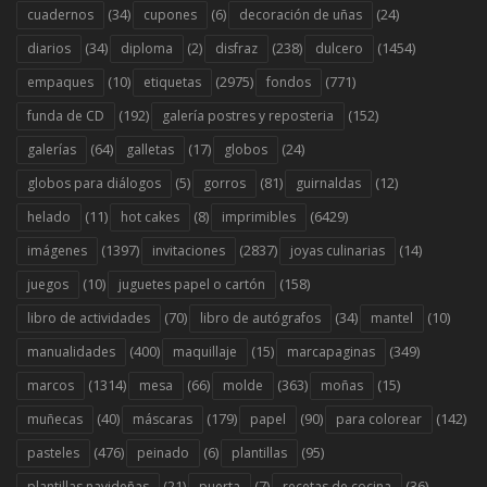
(34)
(6)
(24)
cuadernos
cupones
decoración de uñas
(34)
(2)
(238)
(1454)
diarios
diploma
disfraz
dulcero
(10)
(2975)
(771)
empaques
etiquetas
fondos
(192)
(152)
funda de CD
galería postres y reposteria
(64)
(17)
(24)
galerías
galletas
globos
(5)
(81)
(12)
globos para diálogos
gorros
guirnaldas
(11)
(8)
(6429)
helado
hot cakes
imprimibles
(1397)
(2837)
(14)
imágenes
invitaciones
joyas culinarias
(10)
(158)
juegos
juguetes papel o cartón
(70)
(34)
(10)
libro de actividades
libro de autógrafos
mantel
(400)
(15)
(349)
manualidades
maquillaje
marcapaginas
(1314)
(66)
(363)
(15)
marcos
mesa
molde
moñas
(40)
(179)
(90)
(142)
muñecas
máscaras
papel
para colorear
(476)
(6)
(95)
pasteles
peinado
plantillas
(21)
(7)
(36)
plantillas navideñas
puerta
recetas de cocina