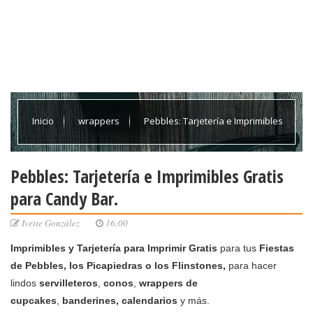
Inicio
wrappers
Pebbles: Tarjetería e Imprimibles
Gratis para Candy Bar.
Pebbles: Tarjetería e Imprimibles Gratis
para Candy Bar.
Ivette González
16:00
Imprimibles y
Tarjetería para Imprimir
Gratis
para tus
Fiestas
de Pebbles, los Picapiedras o los Flinstones,
para hacer
lindos
servilleteros
,
conos
,
wrappers de
cupcakes
,
banderines, calendarios
y más.