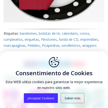
Etiquetas:
banderines
,
bolsitas de té
,
calendario
,
conos
,
cumpleaños
,
etiquetas
,
Flinstones
,
funda de CD
,
imprimibles
,
marcapaginas
,
Pebbles
,
Picapiedras
,
servilleteros
,
wrappers
SAVE
Consentimiento de Cookies
TAMBIÉN PODRÍA INTERESARTE...
Esta WEB utiliza cookies para garantizar la mejor experiencia
en nuestro sitio web.
¡Acceptar Cookies!
Saber más