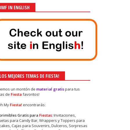
OMF IN ENGLISH
¡LOS MEJORES TEMAS DE FIESTA!
nemos un montón de
material gratis
para tus
as de
Fiesta
favoritos!
Oh My
Fiesta!
encontrarás:
primibles Gratis para
Fiestas
: Invitaciones,
quetas para Candy Bar, Wrappers y Toppers para
akes, Cajas para Souvenirs, Dulceros, Sorpresas