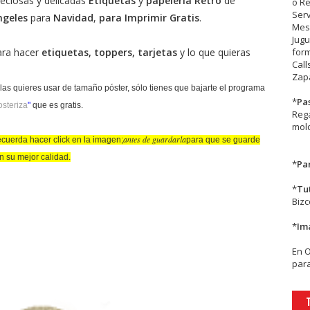
eciosas y delicadas
Etiquetas
y
papelería Retro
de
o R
Serv
ngeles
para
Navidad
,
para Imprimir Gratis
.
Mesa
Jugu
ara hacer
etiquetas, toppers, tarjetas
y lo que quieras
form
Call
Zapa
 las quieres usar de tamaño póster, sólo tienes que bajarte el programa
*
Pa
osteriza
"
que es gratis.
Rega
mold
antes de guardarla
cuerda hacer click en la imagen;
para que se guarde
n su mejor calidad.
*
Par
*
Tu
Biz
*
Im
En
para