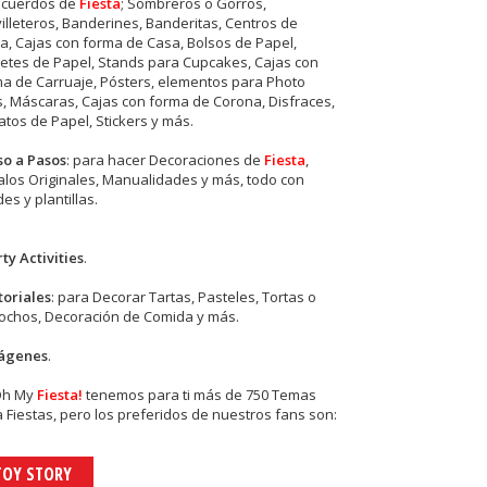
ecuerdos de
Fiesta
; Sombreros o Gorros,
illeteros, Banderines, Banderitas, Centros de
, Cajas con forma de Casa, Bolsos de Papel,
etes de Papel, Stands para Cupcakes, Cajas con
a de Carruaje, Pósters, elementos para Photo
s, Máscaras, Cajas con forma de Corona, Disfraces,
tos de Papel, Stickers y más.
so a Pasos
: para hacer Decoraciones de
Fiesta
,
los Originales, Manualidades y más, todo con
es y plantillas.
ty Activities
.
toriales
: para Decorar Tartas, Pasteles, Tortas o
cochos, Decoración de Comida y más.
ágenes
.
Oh My
Fiesta!
tenemos para ti más de 750 Temas
 Fiestas, pero los preferidos de nuestros fans son:
TOY STORY