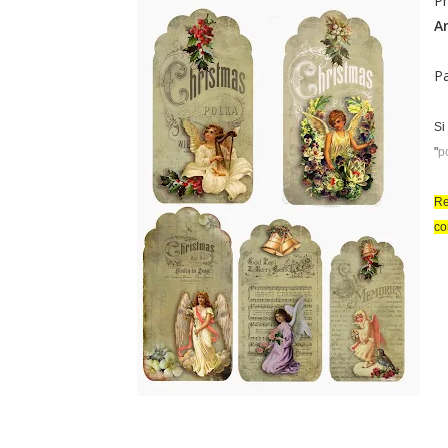
Pr
A
P
Si
"
p
Re
co