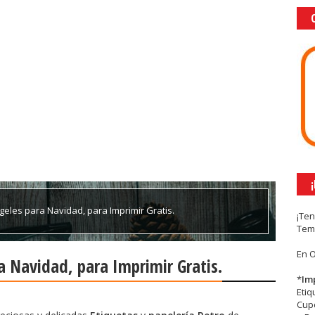
geles para Navidad, para Imprimir Gratis.
¡Te
Tem
En 
a Navidad, para Imprimir Gratis.
*
Im
Eti
Cupc