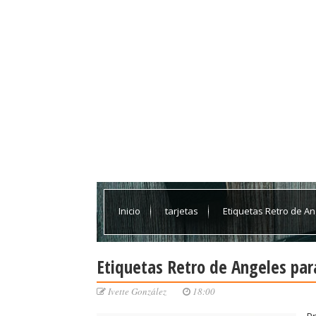
Inicio
tarjetas
Etiquetas Retro de An
Etiquetas Retro de Angeles par
Ivette González
18:00