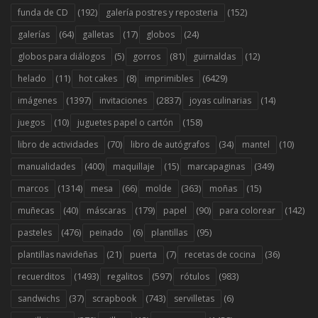
(192)
(152)
funda de CD
galería postres y reposteria
(64)
(17)
(24)
galerías
galletas
globos
(5)
(81)
(12)
globos para diálogos
gorros
guirnaldas
(11)
(8)
(6429)
helado
hot cakes
imprimibles
(1397)
(2837)
(14)
imágenes
invitaciones
joyas culinarias
(10)
(158)
juegos
juguetes papel o cartón
(70)
(34)
(10)
libro de actividades
libro de autógrafos
mantel
(400)
(15)
(349)
manualidades
maquillaje
marcapaginas
(1314)
(66)
(363)
(15)
marcos
mesa
molde
moñas
(40)
(179)
(90)
(142)
muñecas
máscaras
papel
para colorear
(476)
(6)
(95)
pasteles
peinado
plantillas
(21)
(7)
(36)
plantillas navideñas
puerta
recetas de cocina
(1493)
(597)
(983)
recuerditos
regalitos
rótulos
(37)
(743)
(6)
sandwichs
scrapbook
servilletas