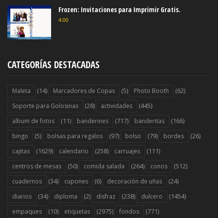
Frozen: Invitaciones para Imprimir Gratis.
4:00
CATEGORÍAS DESTACADAS
(14)
(5)
(62)
Maleta
Marcadores de Copas
Photo Booth
(28)
(445)
Soporte para Golosinas
actividades
(11)
(717)
(166)
album de fotos
banderines
banderitas
(5)
(97)
(79)
(26)
bingo
bolsas para regalos
bolso
bordes
(1629)
(258)
(111)
cajitas
calendario
carruajes
(50)
(264)
(512)
centros de mesas
comida salada
conos
(34)
(6)
(24)
cuadernos
cupones
decoración de uñas
(34)
(2)
(238)
(1454)
diarios
diploma
disfraz
dulcero
(10)
(2975)
(771)
empaques
etiquetas
fondos