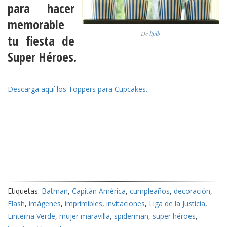
para hacer
memorable
De
ltplb
tu
fiesta de
Super Héroes.
Descarga aquí los Toppers para Cupcakes.
Etiquetas:
Batman
,
Capitán América
,
cumpleaños
,
decoración
,
Flash
,
imágenes
,
imprimibles
,
invitaciones
,
Liga de la Justicia
,
Linterna Verde
,
mujer maravilla
,
spiderman
,
super héroes
,