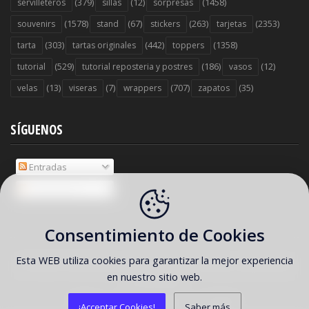
(379)
(12)
(1458)
servilleteros
sillas
sorpresas
(1578)
(67)
(263)
(2353)
souvenirs
stand
stickers
tarjetas
(303)
(442)
(1358)
tarta
tartas originales
toppers
(529)
(186)
(12)
tutorial
tutorial reposteria y postres
vasos
(13)
(7)
(707)
(35)
velas
viseras
wrappers
zapatos
SÍGUENOS
Entradas
Comentarios
Consentimiento de Cookies
Esta WEB utiliza cookies para garantizar la mejor experiencia
COPYRIGHT ©
2026 Ideas y material gratis para fiestas y celebraciones
en nuestro sitio web.
Oh My Fiesta!
Home
FAQ
About
Contact
¡Acceptar Cookies!
Saber más