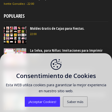
Ivette González
-
22:00
POPULARES
Moldes Gratis de Cajas para Fiestas.
22:00
La Selva, para Niñas: Invitaciones para Imprimir
Gratis.
20:00
Frozen: Caja Tetera Para Imprimir Gratis.
Consentimiento de Cookies
2:00
Esta WEB utiliza cookies para garantizar la mejor experiencia
en nuestro sitio web.
Divertido Kit de Paw Patrol o Patrulla Canina para
Imprimir Gratis.
¡Acceptar Cookies!
Saber más
18:00