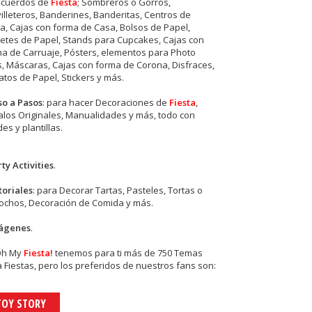
ecuerdos de
Fiesta
; Sombreros o Gorros,
illeteros, Banderines, Banderitas, Centros de
, Cajas con forma de Casa, Bolsos de Papel,
etes de Papel, Stands para Cupcakes, Cajas con
a de Carruaje, Pósters, elementos para Photo
s, Máscaras, Cajas con forma de Corona, Disfraces,
tos de Papel, Stickers y más.
so a Pasos
: para hacer Decoraciones de
Fiesta
,
los Originales, Manualidades y más, todo con
es y plantillas.
ty Activities
.
toriales
: para Decorar Tartas, Pasteles, Tortas o
cochos, Decoración de Comida y más.
ágenes
.
Oh My
Fiesta!
tenemos para ti más de 750 Temas
 Fiestas, pero los preferidos de nuestros fans son:
TOY STORY