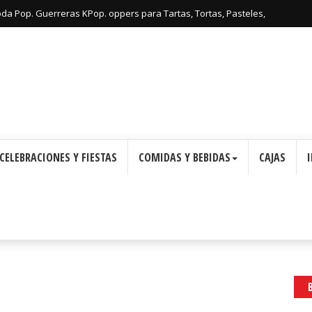
oda Pop. Guerreras KPop. oppers para Tartas, Tortas, Pasteles,
Imprimir Gratis.
CELEBRACIONES Y FIESTAS
COMIDAS Y BEBIDAS
CAJAS