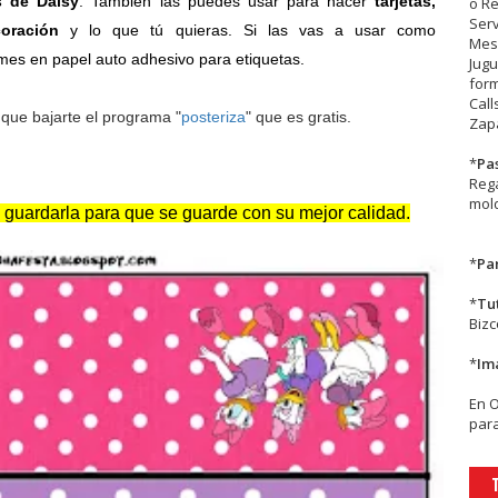
s de Daisy
. También las puedes usar para hacer
tarjetas,
o R
Serv
oración
y lo que tú quieras. Si las vas a usar como
Mesa
rimes en papel auto adhesivo para etiquetas.
Jugu
form
Call
 que bajarte el programa "
posteriza
" que es gratis.
Zapa
*
Pa
Rega
mold
 guardarla para que se guarde con su mejor calidad.
*
Par
*
Tu
Biz
*
Im
En
para