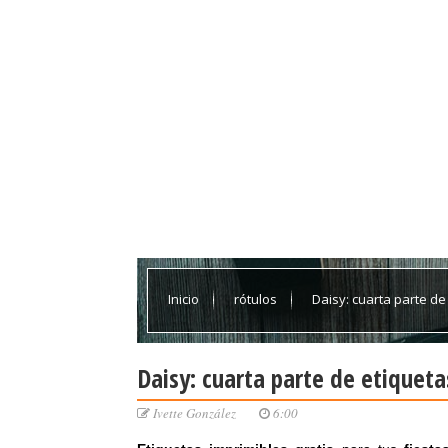
Inicio
rótulos
Daisy: cuarta parte de 
Daisy: cuarta parte de etiqueta
Ivette González
6:00