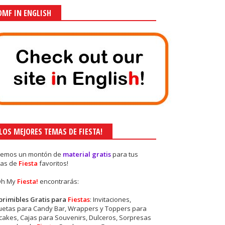
OMF IN ENGLISH
¡LOS MEJORES TEMAS DE FIESTA!
nemos un montón de
material gratis
para tus
as de
Fiesta
favoritos!
Oh My
Fiesta!
encontrarás:
primibles Gratis para
Fiestas
: Invitaciones,
quetas para Candy Bar, Wrappers y Toppers para
akes, Cajas para Souvenirs, Dulceros, Sorpresas