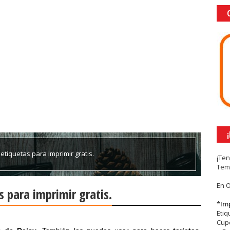
etiquetas para imprimir gratis.
¡Te
Tem
En 
s para imprimir gratis.
*
Im
Eti
Cupc