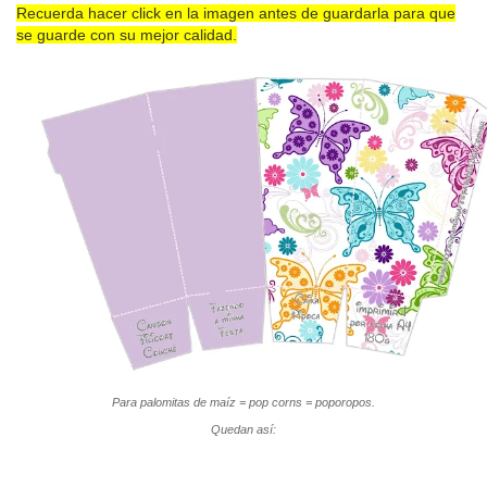
Recuerda hacer click en la imagen antes de guardarla para que
se guarde con su mejor calidad.
Para palomitas de maíz = pop corns = poporopos.
Quedan así: