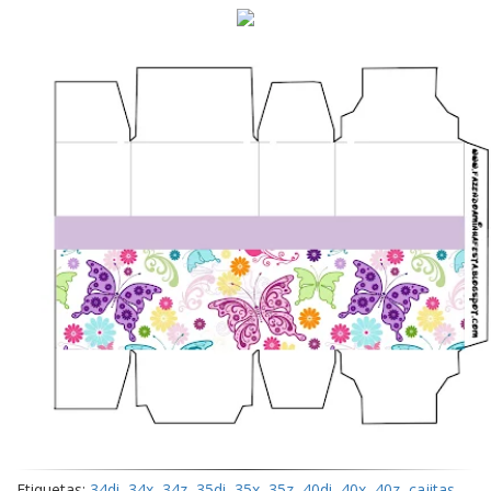
Etiquetas:
34di
,
34x
,
34z
,
35di
,
35x
,
35z
,
40di
,
40x
,
40z
,
cajitas
,