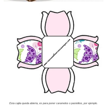
Esta cajita queda abierta, es para poner caramelos o pastelitos, por ejemplo.