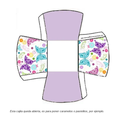
Esta cajita queda abierta, es para poner caramelos o pastelitos, por ejemplo.