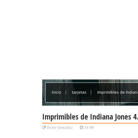
Inicio
tarjetas
Imprimibles de Indian
Imprimibles de Indiana Jones 4
Ivette González
14:00