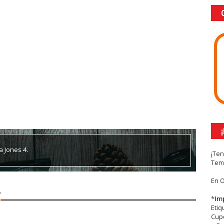
a Jones 4.
¡Te
Tem
En 
.
*
Im
Eti
Cupc