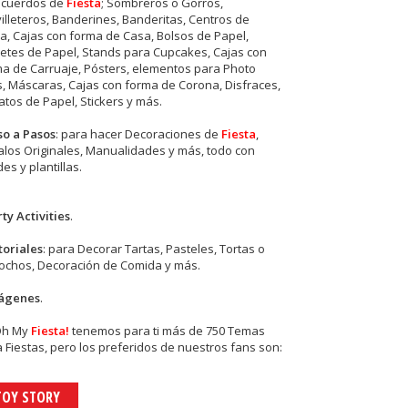
ecuerdos de
Fiesta
; Sombreros o Gorros,
illeteros, Banderines, Banderitas, Centros de
, Cajas con forma de Casa, Bolsos de Papel,
etes de Papel, Stands para Cupcakes, Cajas con
a de Carruaje, Pósters, elementos para Photo
s, Máscaras, Cajas con forma de Corona, Disfraces,
tos de Papel, Stickers y más.
so a Pasos
: para hacer Decoraciones de
Fiesta
,
los Originales, Manualidades y más, todo con
es y plantillas.
ty Activities
.
toriales
: para Decorar Tartas, Pasteles, Tortas o
cochos, Decoración de Comida y más.
ágenes
.
Oh My
Fiesta!
tenemos para ti más de 750 Temas
 Fiestas, pero los preferidos de nuestros fans son:
TOY STORY