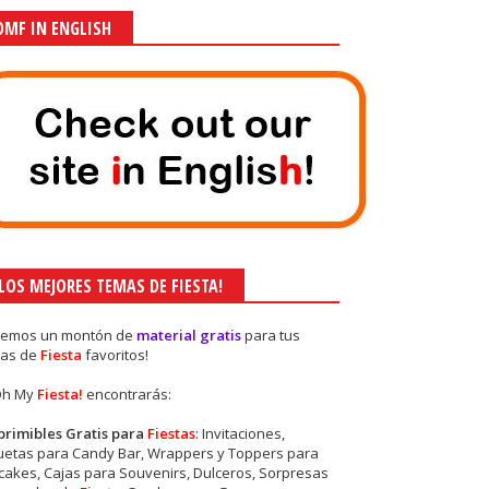
OMF IN ENGLISH
¡LOS MEJORES TEMAS DE FIESTA!
nemos un montón de
material gratis
para tus
as de
Fiesta
favoritos!
Oh My
Fiesta!
encontrarás:
primibles Gratis para
Fiestas
: Invitaciones,
quetas para Candy Bar, Wrappers y Toppers para
akes, Cajas para Souvenirs, Dulceros, Sorpresas