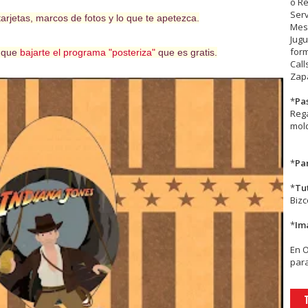
o R
Serv
arjetas, marcos de fotos y lo que te apetezca.
Mesa
Jugu
form
s que
bajarte el programa "posteriza"
que es gratis.
Call
Zapa
*
Pa
Rega
mold
*
Par
*
Tu
Biz
*
Im
En
para