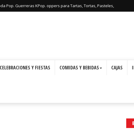
oda Pop. Guerreras KPop. oppers para Tartas, Tortas, Pasteles,
Imprimir Gratis.
CELEBRACIONES Y FIESTAS
COMIDAS Y BEBIDAS
CAJAS