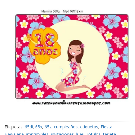
Etiquetas:
65di
,
65x
,
65z
,
cumpleaños
,
etiquetas
,
Fiesta
Hawaiana
,
imprimibles
,
invitaciones
,
luau
,
rótulos
,
tarjeta
,