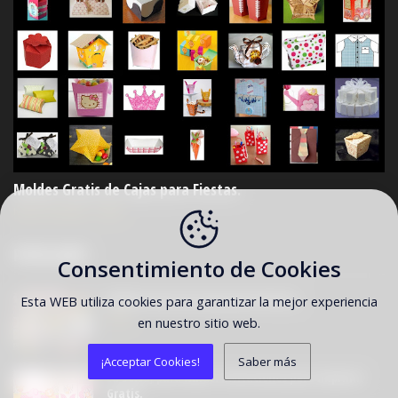
Moldes Gratis de Cajas para Fiestas.
Ivette González
-
22:00
POPULARES
Consentimiento de Cookies
Moldes Gratis de Cajas para Fiestas.
Esta WEB utiliza cookies para garantizar la mejor experiencia
22:00
en nuestro sitio web.
¡Acceptar Cookies!
Saber más
La Selva, para Niñas: Invitaciones para Imprimir
Gratis.