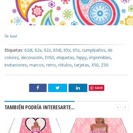
De
famf
Etiquetas:
62di
,
62x
,
62z
,
65di
,
65x
,
65z
,
cumpleaños
,
de
colores
,
decoración
,
DI50
,
etiquetas
,
hippy
,
imprimibles
,
invitaciones
,
marcos
,
retro
,
rótulos
,
tarjetas
,
X50
,
Z50
SAVE
TAMBIÉN PODRÍA INTERESARTE...