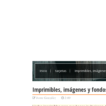
Inicio
tarjetas
Imprimibles, imágene
Imprimibles, imágenes y fondo
Ivette González
2:00