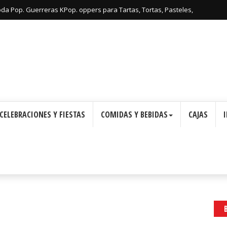
oda Pop. Guerreras KPop. oppers para Tartas, Tortas, Pasteles,
Imprimir Gratis.
CELEBRACIONES Y FIESTAS
COMIDAS Y BEBIDAS
CAJAS