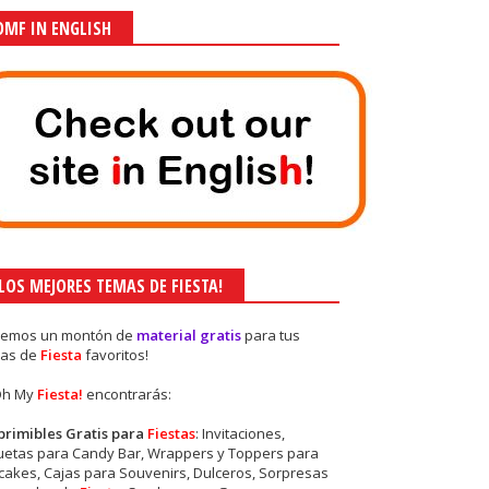
OMF IN ENGLISH
¡LOS MEJORES TEMAS DE FIESTA!
nemos un montón de
material gratis
para tus
as de
Fiesta
favoritos!
Oh My
Fiesta!
encontrarás:
primibles Gratis para
Fiestas
: Invitaciones,
quetas para Candy Bar, Wrappers y Toppers para
akes, Cajas para Souvenirs, Dulceros, Sorpresas