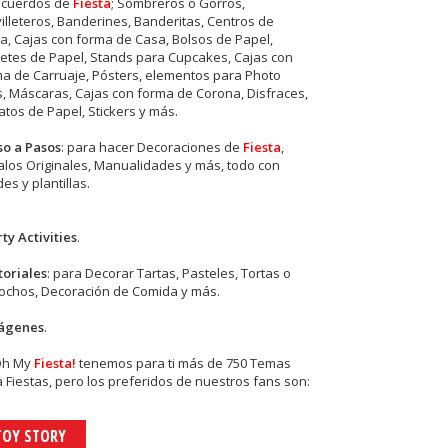
ecuerdos de
Fiesta
; Sombreros o Gorros,
illeteros, Banderines, Banderitas, Centros de
, Cajas con forma de Casa, Bolsos de Papel,
etes de Papel, Stands para Cupcakes, Cajas con
a de Carruaje, Pósters, elementos para Photo
s, Máscaras, Cajas con forma de Corona, Disfraces,
tos de Papel, Stickers y más.
so a Pasos
: para hacer Decoraciones de
Fiesta
,
los Originales, Manualidades y más, todo con
es y plantillas.
ty Activities
.
toriales
: para Decorar Tartas, Pasteles, Tortas o
cochos, Decoración de Comida y más.
ágenes
.
Oh My
Fiesta!
tenemos para ti más de 750 Temas
 Fiestas, pero los preferidos de nuestros fans son:
TOY STORY