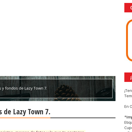
s y fondos de Lazy Town 7.
¡Te
Tem
En 
s de Lazy Town 7.
*
Im
Eti
Cupc