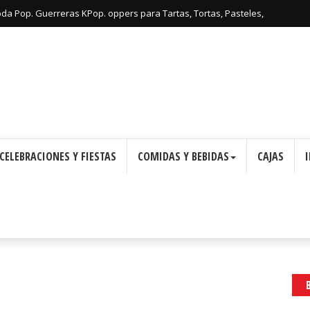
: Cajas con Forma de Corona para Imprimir Gratis.
oda Pop. Guerreras KPop. oppers para Tartas, Tortas, Pasteles,
Imprimir Gratis.
CELEBRACIONES Y FIESTAS
COMIDAS Y BEBIDAS
CAJAS