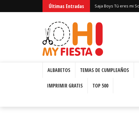
Huntrix Guerreras Kpop
Últimas Entradas
Saja Boys Tú eres mi S
Bizcochos o Cakes para 
ALBABETOS
TEMAS DE CUMPLEAÑOS
IMPRIMIR GRATIS
TOP 500