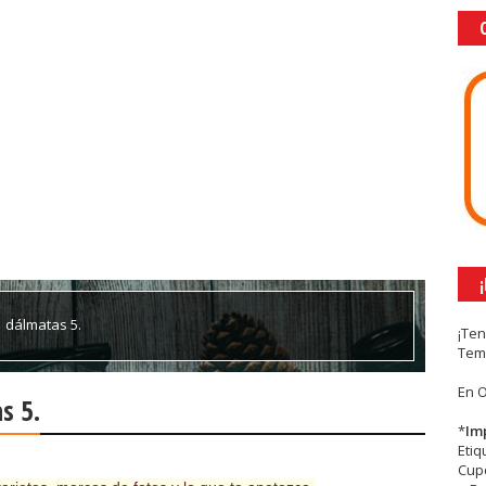
1 dálmatas 5.
¡Te
Tem
En 
s 5.
*
Im
Eti
Cupc