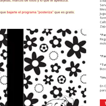
arjetas, marcos de fotos y lo que te apetezca.
o R
Serv
Mesa
s que
bajarte el programa "posteriza"
que es gratis.
Jugu
form
Call
Zapa
*
Pa
Rega
mold
*
Par
*
Tu
Biz
*
Im
En
para