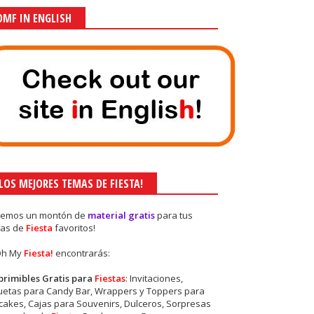
OMF IN ENGLISH
¡LOS MEJORES TEMAS DE FIESTA!
nemos un montón de
material gratis
para tus
as de
Fiesta
favoritos!
Oh My
Fiesta!
encontrarás:
primibles Gratis para
Fiestas
: Invitaciones,
quetas para Candy Bar, Wrappers y Toppers para
akes, Cajas para Souvenirs, Dulceros, Sorpresas