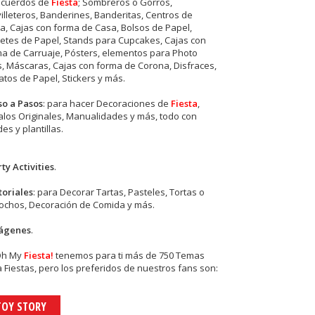
ecuerdos de
Fiesta
; Sombreros o Gorros,
illeteros, Banderines, Banderitas, Centros de
, Cajas con forma de Casa, Bolsos de Papel,
etes de Papel, Stands para Cupcakes, Cajas con
a de Carruaje, Pósters, elementos para Photo
s, Máscaras, Cajas con forma de Corona, Disfraces,
tos de Papel, Stickers y más.
so a Pasos
: para hacer Decoraciones de
Fiesta
,
los Originales, Manualidades y más, todo con
es y plantillas.
ty Activities
.
toriales
: para Decorar Tartas, Pasteles, Tortas o
cochos, Decoración de Comida y más.
ágenes
.
Oh My
Fiesta!
tenemos para ti más de 750 Temas
 Fiestas, pero los preferidos de nuestros fans son:
TOY STORY