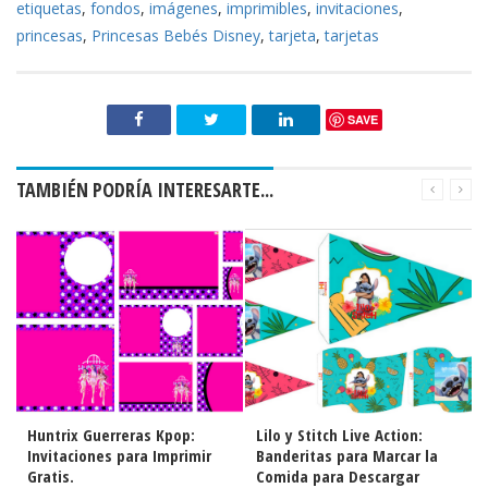
etiquetas
,
fondos
,
imágenes
,
imprimibles
,
invitaciones
,
princesas
,
Princesas Bebés Disney
,
tarjeta
,
tarjetas
SAVE
TAMBIÉN PODRÍA INTERESARTE...
Lilo y Stitch Live Action:
Lilo y Stitch Live Action:
Banderitas para Marcar la
Etiquetas para Descargar
Comida para Descargar
Gratis.