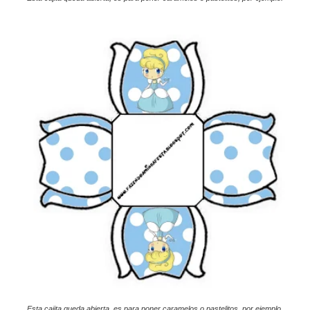
Esta cajita queda abierta, es para poner caramelos o pastelitos, por ejemplo.