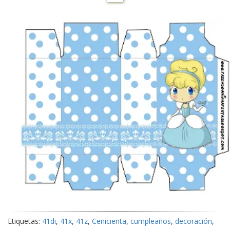
Etiquetas:
41di
,
41x
,
41z
,
Cenicienta
,
cumpleaños
,
decoración
,