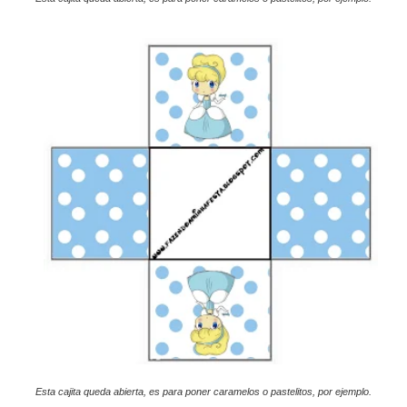
Esta cajita queda abierta, es para poner caramelos o pastelitos, por ejemplo.