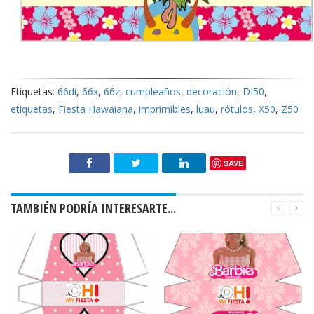
Etiquetas:
66di
,
66x
,
66z
,
cumpleaños
,
decoración
,
DI50
,
etiquetas
,
Fiesta Hawaiana
,
imprimibles
,
luau
,
rótulos
,
X50
,
Z50
SAVE
TAMBIÉN PODRÍA INTERESARTE...