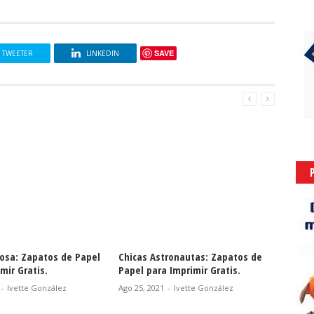
SAVE
TWEETER
LINKEDIN
hicas Astronautas: Zapatos de
Lindas Imágenes de Zapatos de
apel para Imprimir Gratis.
Cristal.
go 25, 2021
-
Ivette González
Jun 10, 2016
-
Ivette González