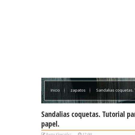
Inicio
zapatos
Sandalias coquetas. 
Sandalias coquetas. Tutorial pa
papel.
Ivette González
12:00