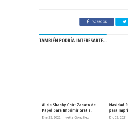
FACEBOOK
TAMBIÉN PODRÍA INTERESARTE...
ia Shabby Chic: Zapato de
Navidad Rosa: Zapatos de Papel
C
l para Imprimir Gratis.
para Imprimir Gratis.
P
5, 2022
-
Ivette González
Dic 03, 2021
-
Ivette González
A