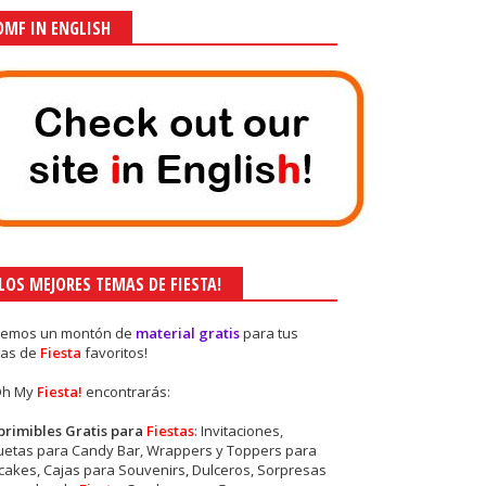
OMF IN ENGLISH
¡LOS MEJORES TEMAS DE FIESTA!
nemos un montón de
material gratis
para tus
as de
Fiesta
favoritos!
Oh My
Fiesta!
encontrarás:
primibles Gratis para
Fiestas
: Invitaciones,
quetas para Candy Bar, Wrappers y Toppers para
akes, Cajas para Souvenirs, Dulceros, Sorpresas