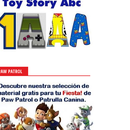
PAW PATROL
Halloween: Zapatos de Papel
para Imprimir Gratis.
Oct 27, 2014
-
Ivette González