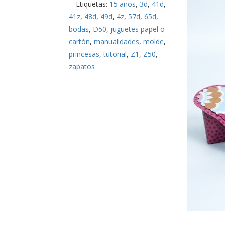
Etiquetas:
15 años
,
3d
,
41d
,
41z
,
48d
,
49d
,
4z
,
57d
,
65d
,
bodas
,
D50
,
juguetes papel o
cartón
,
manualidades
,
molde
,
princesas
,
tutorial
,
Z1
,
Z50
,
zapatos