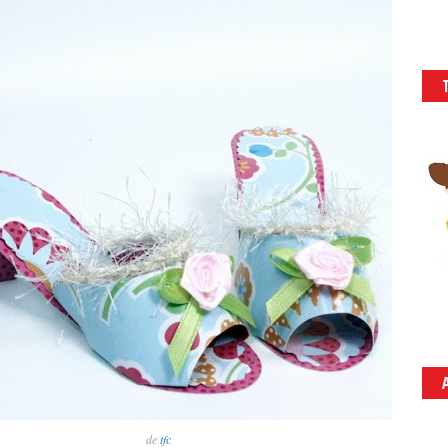
de
tfc