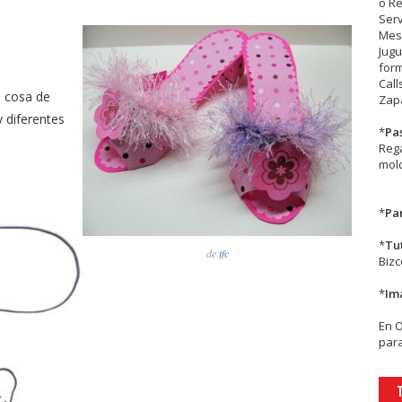
o R
Serv
Mesa
Jugu
form
Call
s cosa de
Zapa
 diferentes
*
Pa
Rega
mold
*
Par
*
Tu
de
tfc
Biz
*
Im
En
para