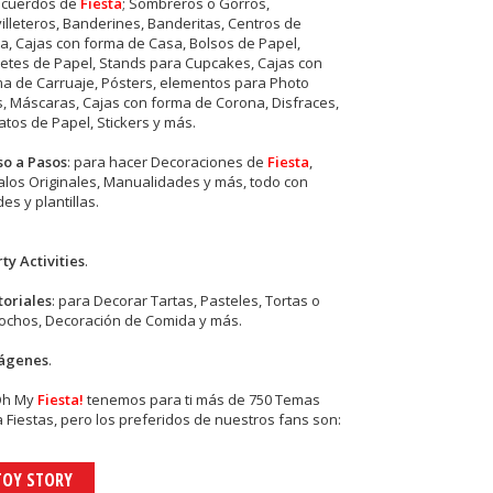
ecuerdos de
Fiesta
; Sombreros o Gorros,
illeteros, Banderines, Banderitas, Centros de
, Cajas con forma de Casa, Bolsos de Papel,
etes de Papel, Stands para Cupcakes, Cajas con
a de Carruaje, Pósters, elementos para Photo
s, Máscaras, Cajas con forma de Corona, Disfraces,
tos de Papel, Stickers y más.
so a Pasos
: para hacer Decoraciones de
Fiesta
,
los Originales, Manualidades y más, todo con
es y plantillas.
ty Activities
.
toriales
: para Decorar Tartas, Pasteles, Tortas o
cochos, Decoración de Comida y más.
ágenes
.
Oh My
Fiesta!
tenemos para ti más de 750 Temas
 Fiestas, pero los preferidos de nuestros fans son:
TOY STORY