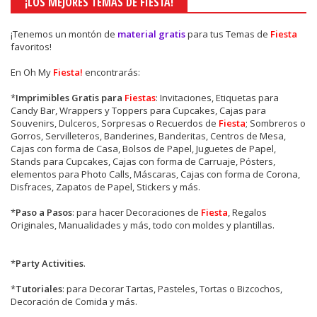
¡LOS MEJORES TEMAS DE FIESTA!
¡Tenemos un montón de
material gratis
para tus Temas de
Fiesta
favoritos!
En Oh My
Fiesta!
encontrarás:
*
Imprimibles Gratis para
Fiestas
: Invitaciones, Etiquetas para
Candy Bar, Wrappers y Toppers para Cupcakes, Cajas para
Souvenirs, Dulceros, Sorpresas o Recuerdos de
Fiesta
; Sombreros o
Gorros, Servilleteros, Banderines, Banderitas, Centros de Mesa,
Cajas con forma de Casa, Bolsos de Papel, Juguetes de Papel,
Stands para Cupcakes, Cajas con forma de Carruaje, Pósters,
elementos para Photo Calls, Máscaras, Cajas con forma de Corona,
Disfraces, Zapatos de Papel, Stickers y más.
*
Paso a Pasos
: para hacer Decoraciones de
Fiesta
, Regalos
Originales, Manualidades y más, todo con moldes y plantillas.
*
Party Activities
.
*
Tutoriales
: para Decorar Tartas, Pasteles, Tortas o Bizcochos,
Decoración de Comida y más.