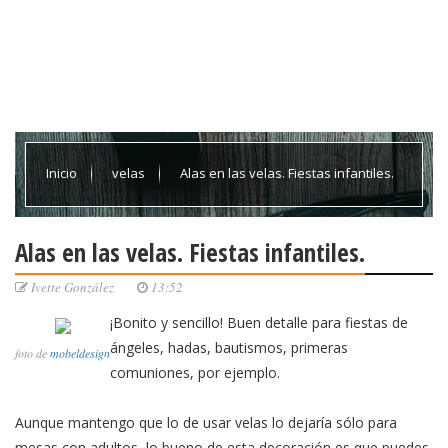
Inicio
velas
Alas en las velas. Fiestas infantiles.
Alas en las velas. Fiestas infantiles.
Ivette González
13:52
¡Bonito y sencillo! Buen detalle para fiestas de
ángeles, hadas, bautismos, primeras
foto de
mobeldesign
comuniones, por ejemplo.
Aunque mantengo que lo de usar velas lo dejaría sólo para
mesas con adultos, lo bueno de esta decoración es que puedes