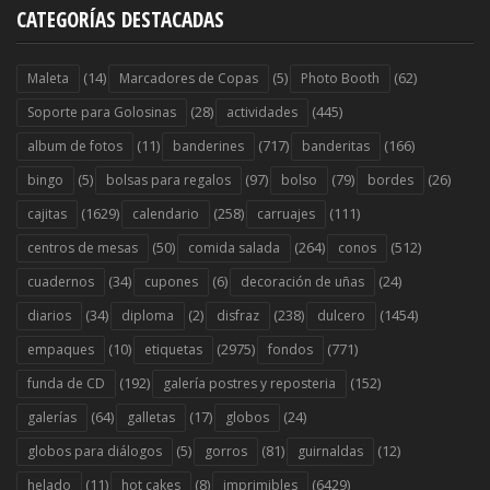
CATEGORÍAS DESTACADAS
(14)
(5)
(62)
Maleta
Marcadores de Copas
Photo Booth
(28)
(445)
Soporte para Golosinas
actividades
(11)
(717)
(166)
album de fotos
banderines
banderitas
(5)
(97)
(79)
(26)
bingo
bolsas para regalos
bolso
bordes
(1629)
(258)
(111)
cajitas
calendario
carruajes
(50)
(264)
(512)
centros de mesas
comida salada
conos
(34)
(6)
(24)
cuadernos
cupones
decoración de uñas
(34)
(2)
(238)
(1454)
diarios
diploma
disfraz
dulcero
(10)
(2975)
(771)
empaques
etiquetas
fondos
(192)
(152)
funda de CD
galería postres y reposteria
(64)
(17)
(24)
galerías
galletas
globos
(5)
(81)
(12)
globos para diálogos
gorros
guirnaldas
(11)
(8)
(6429)
helado
hot cakes
imprimibles