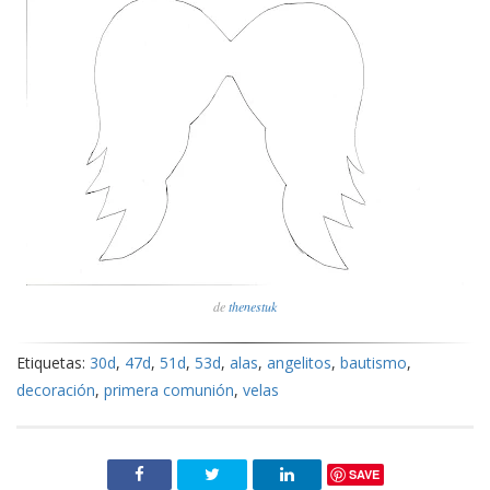
de
thenestuk
Etiquetas:
30d
,
47d
,
51d
,
53d
,
alas
,
angelitos
,
bautismo
,
decoración
,
primera comunión
,
velas
SAVE