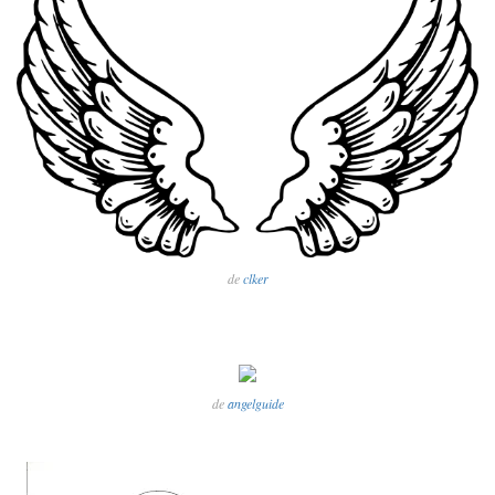
de
clker
de
angelguide