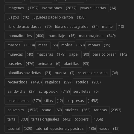
(1397)
(2837)
(14)
imágenes
invitaciones
joyas culinarias
(10)
(158)
juegos
juguetes papel o cartón
(70)
(34)
(10)
libro de actividades
libro de autógrafos
mantel
(400)
(15)
(349)
manualidades
maquillaje
marcapaginas
(1314)
(66)
(363)
(15)
marcos
mesa
molde
moñas
(40)
(179)
(90)
(142)
muñecas
máscaras
papel
para colorear
(476)
(6)
(95)
pasteles
peinado
plantillas
(21)
(7)
(36)
plantillas navideñas
puerta
recetas de cocina
(1493)
(597)
(983)
recuerditos
regalitos
rótulos
(37)
(743)
(6)
sandwichs
scrapbook
servilletas
(379)
(12)
(1458)
servilleteros
sillas
sorpresas
(1578)
(67)
(263)
(2353)
souvenirs
stand
stickers
tarjetas
(303)
(442)
(1358)
tarta
tartas originales
toppers
(529)
(186)
(12)
tutorial
tutorial reposteria y postres
vasos