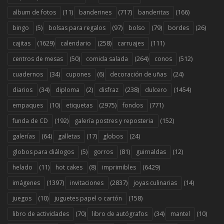
(11)
(717)
(166)
album de fotos
banderines
banderitas
(5)
(97)
(79)
(26)
bingo
bolsas para regalos
bolso
bordes
(1629)
(258)
(111)
cajitas
calendario
carruajes
(50)
(264)
(512)
centros de mesas
comida salada
conos
(34)
(6)
(24)
cuadernos
cupones
decoración de uñas
(34)
(2)
(238)
(1454)
diarios
diploma
disfraz
dulcero
(10)
(2975)
(771)
empaques
etiquetas
fondos
(192)
(152)
funda de CD
galería postres y reposteria
(64)
(17)
(24)
galerías
galletas
globos
(5)
(81)
(12)
globos para diálogos
gorros
guirnaldas
(11)
(8)
(6429)
helado
hot cakes
imprimibles
(1397)
(2837)
(14)
imágenes
invitaciones
joyas culinarias
(10)
(158)
juegos
juguetes papel o cartón
(70)
(34)
(10)
libro de actividades
libro de autógrafos
mantel