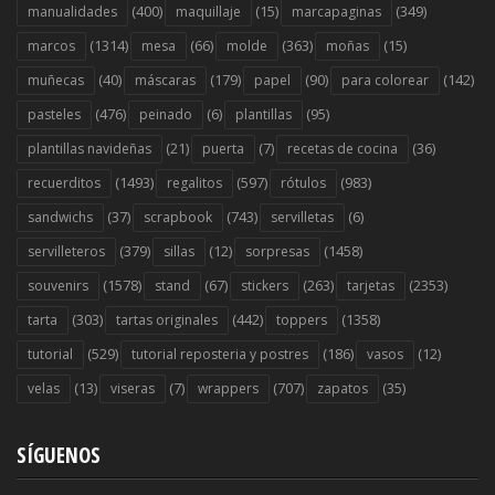
(400)
(15)
(349)
manualidades
maquillaje
marcapaginas
(1314)
(66)
(363)
(15)
marcos
mesa
molde
moñas
(40)
(179)
(90)
(142)
muñecas
máscaras
papel
para colorear
(476)
(6)
(95)
pasteles
peinado
plantillas
(21)
(7)
(36)
plantillas navideñas
puerta
recetas de cocina
(1493)
(597)
(983)
recuerditos
regalitos
rótulos
(37)
(743)
(6)
sandwichs
scrapbook
servilletas
(379)
(12)
(1458)
servilleteros
sillas
sorpresas
(1578)
(67)
(263)
(2353)
souvenirs
stand
stickers
tarjetas
(303)
(442)
(1358)
tarta
tartas originales
toppers
(529)
(186)
(12)
tutorial
tutorial reposteria y postres
vasos
(13)
(7)
(707)
(35)
velas
viseras
wrappers
zapatos
SÍGUENOS