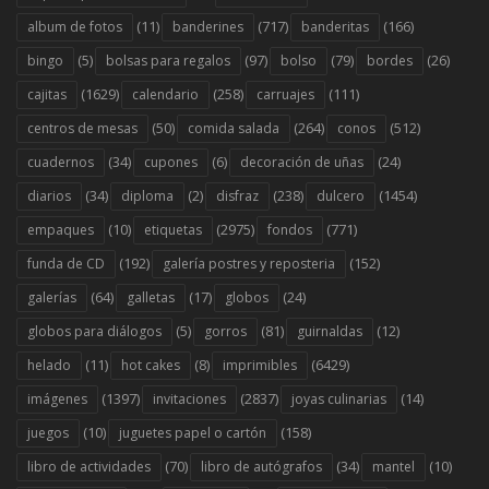
(11)
(717)
(166)
album de fotos
banderines
banderitas
(5)
(97)
(79)
(26)
bingo
bolsas para regalos
bolso
bordes
(1629)
(258)
(111)
cajitas
calendario
carruajes
(50)
(264)
(512)
centros de mesas
comida salada
conos
(34)
(6)
(24)
cuadernos
cupones
decoración de uñas
(34)
(2)
(238)
(1454)
diarios
diploma
disfraz
dulcero
(10)
(2975)
(771)
empaques
etiquetas
fondos
(192)
(152)
funda de CD
galería postres y reposteria
(64)
(17)
(24)
galerías
galletas
globos
(5)
(81)
(12)
globos para diálogos
gorros
guirnaldas
(11)
(8)
(6429)
helado
hot cakes
imprimibles
(1397)
(2837)
(14)
imágenes
invitaciones
joyas culinarias
(10)
(158)
juegos
juguetes papel o cartón
(70)
(34)
(10)
libro de actividades
libro de autógrafos
mantel