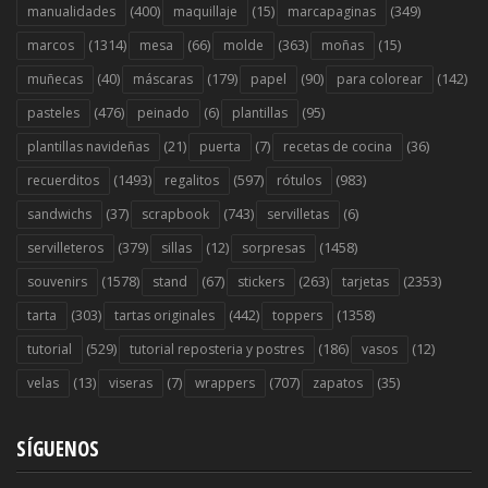
(400)
(15)
(349)
manualidades
maquillaje
marcapaginas
(1314)
(66)
(363)
(15)
marcos
mesa
molde
moñas
(40)
(179)
(90)
(142)
muñecas
máscaras
papel
para colorear
(476)
(6)
(95)
pasteles
peinado
plantillas
(21)
(7)
(36)
plantillas navideñas
puerta
recetas de cocina
(1493)
(597)
(983)
recuerditos
regalitos
rótulos
(37)
(743)
(6)
sandwichs
scrapbook
servilletas
(379)
(12)
(1458)
servilleteros
sillas
sorpresas
(1578)
(67)
(263)
(2353)
souvenirs
stand
stickers
tarjetas
(303)
(442)
(1358)
tarta
tartas originales
toppers
(529)
(186)
(12)
tutorial
tutorial reposteria y postres
vasos
(13)
(7)
(707)
(35)
velas
viseras
wrappers
zapatos
SÍGUENOS