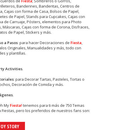
ecuerdos de
Fiesta
; Sombreros o Gorros,
illeteros, Banderines, Banderitas, Centros de
, Cajas con forma de Casa, Bolsos de Papel,
etes de Papel, Stands para Cupcakes, Cajas con
a de Carruaje, Pósters, elementos para Photo
s, Máscaras, Cajas con forma de Corona, Disfraces,
tos de Papel, Stickers y más.
so a Pasos
: para hacer Decoraciones de
Fiesta
,
los Originales, Manualidades y más, todo con
es y plantillas.
ty Activities
.
toriales
: para Decorar Tartas, Pasteles, Tortas o
cochos, Decoración de Comida y más.
ágenes
.
Oh My
Fiesta!
tenemos para ti más de 750 Temas
 Fiestas, pero los preferidos de nuestros fans son:
TOY STORY