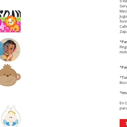
o R
Serv
Mesa
Jugu
form
Call
Zapa
*
Pa
Rega
mold
*
Par
*
Tu
Biz
*
Im
En
para