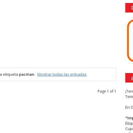
a etiqueta
pacman
.
Mostrar todas las entradas
¡Te
Page 1 of 1
Tem
En 
*
Im
Eti
Cupc