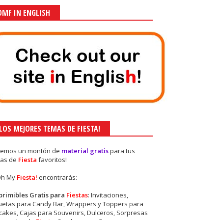
OMF IN ENGLISH
¡LOS MEJORES TEMAS DE FIESTA!
nemos un montón de
material gratis
para tus
as de
Fiesta
favoritos!
Oh My
Fiesta!
encontrarás:
primibles Gratis para
Fiestas
: Invitaciones,
quetas para Candy Bar, Wrappers y Toppers para
akes, Cajas para Souvenirs, Dulceros, Sorpresas