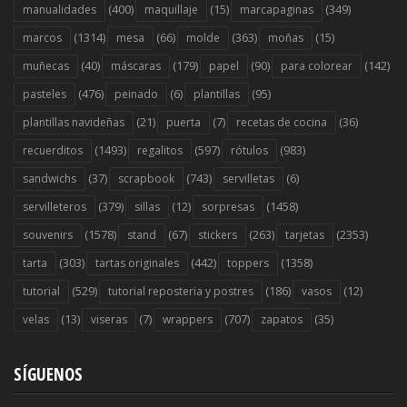
(400)
(15)
(349)
manualidades
maquillaje
marcapaginas
(1314)
(66)
(363)
(15)
marcos
mesa
molde
moñas
(40)
(179)
(90)
(142)
muñecas
máscaras
papel
para colorear
(476)
(6)
(95)
pasteles
peinado
plantillas
(21)
(7)
(36)
plantillas navideñas
puerta
recetas de cocina
(1493)
(597)
(983)
recuerditos
regalitos
rótulos
(37)
(743)
(6)
sandwichs
scrapbook
servilletas
(379)
(12)
(1458)
servilleteros
sillas
sorpresas
(1578)
(67)
(263)
(2353)
souvenirs
stand
stickers
tarjetas
(303)
(442)
(1358)
tarta
tartas originales
toppers
(529)
(186)
(12)
tutorial
tutorial reposteria y postres
vasos
(13)
(7)
(707)
(35)
velas
viseras
wrappers
zapatos
SÍGUENOS