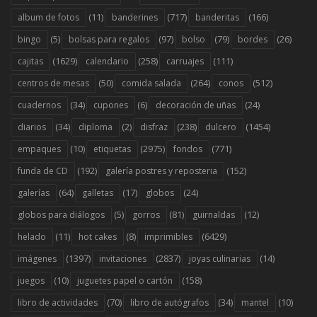
(11)
(717)
(166)
album de fotos
banderines
banderitas
(5)
(97)
(79)
(26)
bingo
bolsas para regalos
bolso
bordes
(1629)
(258)
(111)
cajitas
calendario
carruajes
(50)
(264)
(512)
centros de mesas
comida salada
conos
(34)
(6)
(24)
cuadernos
cupones
decoración de uñas
(34)
(2)
(238)
(1454)
diarios
diploma
disfraz
dulcero
(10)
(2975)
(771)
empaques
etiquetas
fondos
(192)
(152)
funda de CD
galería postres y reposteria
(64)
(17)
(24)
galerías
galletas
globos
(5)
(81)
(12)
globos para diálogos
gorros
guirnaldas
(11)
(8)
(6429)
helado
hot cakes
imprimibles
(1397)
(2837)
(14)
imágenes
invitaciones
joyas culinarias
(10)
(158)
juegos
juguetes papel o cartón
(70)
(34)
(10)
libro de actividades
libro de autógrafos
mantel