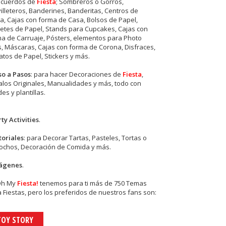
ecuerdos de
Fiesta
; Sombreros o Gorros,
illeteros, Banderines, Banderitas, Centros de
, Cajas con forma de Casa, Bolsos de Papel,
etes de Papel, Stands para Cupcakes, Cajas con
a de Carruaje, Pósters, elementos para Photo
s, Máscaras, Cajas con forma de Corona, Disfraces,
tos de Papel, Stickers y más.
so a Pasos
: para hacer Decoraciones de
Fiesta
,
los Originales, Manualidades y más, todo con
es y plantillas.
ty Activities
.
toriales
: para Decorar Tartas, Pasteles, Tortas o
cochos, Decoración de Comida y más.
ágenes
.
Oh My
Fiesta!
tenemos para ti más de 750 Temas
 Fiestas, pero los preferidos de nuestros fans son:
TOY STORY