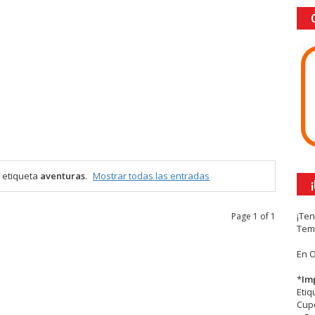
 etiqueta
aventuras
.
Mostrar todas las entradas
¡Te
Page 1 of 1
Tem
En 
*
Im
Eti
Cupc