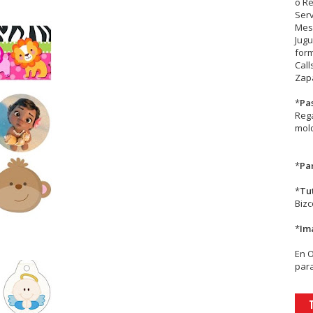
o R
Serv
Mesa
Jugu
form
Call
Zapa
*
Pa
Rega
mold
*
Par
*
Tu
Biz
*
Im
En
para