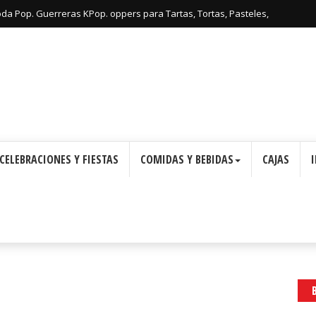
oda Pop. Guerreras KPop. oppers para Tartas, Tortas, Pasteles,
Imprimir Gratis.
CELEBRACIONES Y FIESTAS
COMIDAS Y BEBIDAS
CAJAS