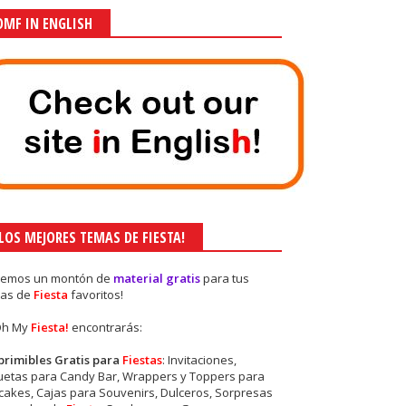
OMF IN ENGLISH
¡LOS MEJORES TEMAS DE FIESTA!
nemos un montón de
material gratis
para tus
as de
Fiesta
favoritos!
Oh My
Fiesta!
encontrarás:
primibles Gratis para
Fiestas
: Invitaciones,
quetas para Candy Bar, Wrappers y Toppers para
akes, Cajas para Souvenirs, Dulceros, Sorpresas