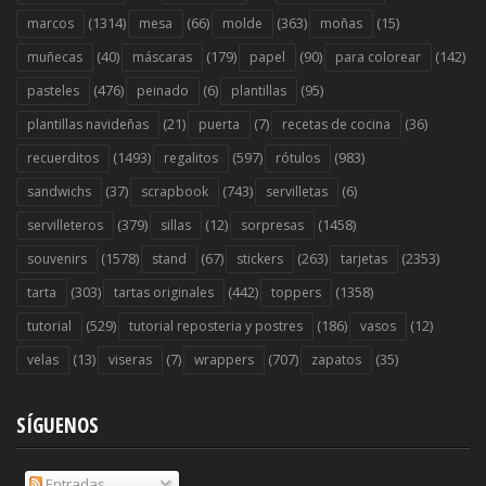
(1314)
(66)
(363)
(15)
marcos
mesa
molde
moñas
(40)
(179)
(90)
(142)
muñecas
máscaras
papel
para colorear
(476)
(6)
(95)
pasteles
peinado
plantillas
(21)
(7)
(36)
plantillas navideñas
puerta
recetas de cocina
(1493)
(597)
(983)
recuerditos
regalitos
rótulos
(37)
(743)
(6)
sandwichs
scrapbook
servilletas
(379)
(12)
(1458)
servilleteros
sillas
sorpresas
(1578)
(67)
(263)
(2353)
souvenirs
stand
stickers
tarjetas
(303)
(442)
(1358)
tarta
tartas originales
toppers
(529)
(186)
(12)
tutorial
tutorial reposteria y postres
vasos
(13)
(7)
(707)
(35)
velas
viseras
wrappers
zapatos
SÍGUENOS
Entradas