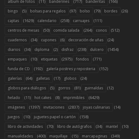
(11)
(717)
(166)
album de fotos
banderines
banderitas
(5)
(97)
(79)
(26)
bingo
bolsas para regalos
bolso
bordes
(1629)
(258)
(111)
cajitas
calendario
carruajes
(50)
(264)
(512)
centros de mesas
comida salada
conos
(34)
(6)
(24)
cuadernos
cupones
decoración de uñas
(34)
(2)
(238)
(1454)
diarios
diploma
disfraz
dulcero
(10)
(2975)
(771)
empaques
etiquetas
fondos
(192)
(152)
funda de CD
galería postres y reposteria
(64)
(17)
(24)
galerías
galletas
globos
(5)
(81)
(12)
globos para diálogos
gorros
guirnaldas
(11)
(8)
(6429)
helado
hot cakes
imprimibles
(1397)
(2837)
(14)
imágenes
invitaciones
joyas culinarias
(10)
(158)
juegos
juguetes papel o cartón
(70)
(34)
(10)
libro de actividades
libro de autógrafos
mantel
(400)
(15)
(349)
manualidades
maquillaje
marcapaginas